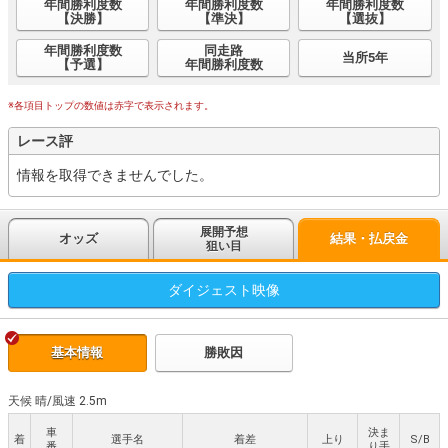
年間勝利度数
年間勝利度数
年間勝利度数
【決勝】
【準決】
【選抜】
年間勝利度数
同走路
当所5年
【予選】
年間勝利度数
※各項目トップの数値は赤字で表示されます。
レース評
情報を取得できませんでした。
展開予想
オッズ
結果・払戻金
狙い目
ダイジェスト
映像
基本情報
勝敗因
天候 晴
/
風速 2.5m
車
決ま
着
選手名
着差
上り
S/B
番
り手