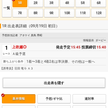
1R
2R
3R
4R
5R
6R
一覧
7R
8R
9R
10R
11R
12R
1R 出走表詳細（09月19日 初日）
予想担当記者
アオケイ 真島 秀昭
情報提供
ダービー
1
上吹越◎
発走予定
15:45
投票締切
15:40
Ａ級予選
レース
1着〜3着と4着2名は準決勝、その他は一般へ
勝ち上がり条件
【誘導員】荘田 竜斗 Ａ３
基本情報
予想/ギヤ比
連対率