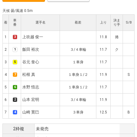
天候 曇
/
風速 0.5m
車
決ま
着
選手名
着差
上り
S/B
番
り手
上吹越 俊一
1
3
11.8
捲
飯田 裕次
2
1
３/４車輪
11.7
ク
谷元 奎心
3
5
１車身
11.7
松根 真
4
7
１車身１/２
11.9
S
水野 悟志
5
6
１車身１/２
11.7
山本 宏明
6
2
３/４車輪
11.9
山崎 寛巳
7
4
３車身
12.5
B
2枠複
未発売