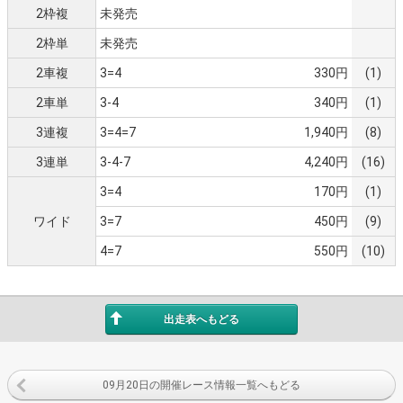
2枠複
未発売
2枠単
未発売
2車複
3=4
330円
(1)
2車単
3-4
340円
(1)
3連複
3=4=7
1,940円
(8)
3連単
3-4-7
4,240円
(16)
3=4
170円
(1)
ワイド
3=7
450円
(9)
4=7
550円
(10)
出走表へもどる
09月20日の開催レース情報一覧へもどる