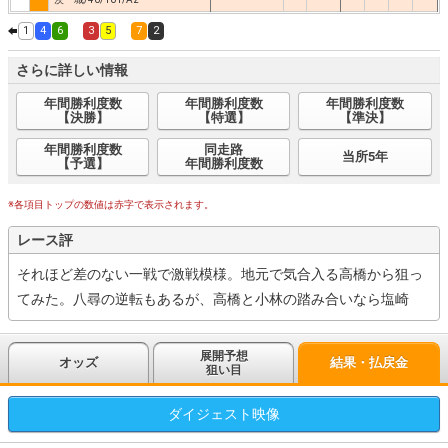
1
4
6
3
5
7
2
さらに詳しい情報
年間勝利度数
年間勝利度数
年間勝利度数
【決勝】
【特選】
【準決】
年間勝利度数
同走路
当所5年
【予選】
年間勝利度数
※各項目トップの数値は赤字で表示されます。
レース評
それほど差のない一戦で激戦模様。地元で気合入る高橋から狙っ
てみた。八尋の逆転もあるが、高橋と小林の踏み合いなら塩崎
展開予想
オッズ
結果・払戻金
狙い目
ダイジェスト
映像