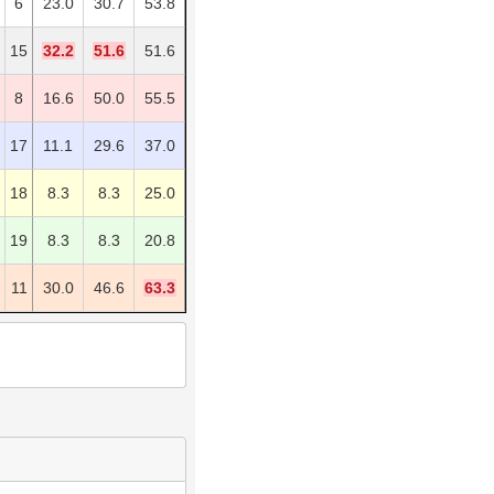
6
23.0
30.7
53.8
15
32.2
51.6
51.6
8
16.6
50.0
55.5
17
11.1
29.6
37.0
18
8.3
8.3
25.0
19
8.3
8.3
20.8
11
30.0
46.6
63.3