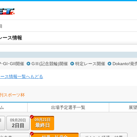
細
レース情報
P･GI･GII開催
GⅢ(記念競輪)開催
特定レース開催
Dokanto!発
レース情報一覧へもどる
刊スポーツ杯
ム
出場予定選手一覧
展
09月21日
日
09月20日
最終日
2日目