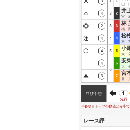
3
1
1
山 口
井
4
2
2
宮 城
林 
2
3
3
福 岡
松根
4
4
4
東 京
小
4
5
5
大 分
安
4
6
大 分
6
宮
3
7
香 川
並び予想
※各項目トップの数値は赤字で
レース評