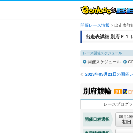
開催レース情報
出走表詳
出走表詳細 別府Ｆ１ 
レース開催スケジュール
開催スケジュール
G
2023年09月21日
の開催
別府競輪
日
レースプログラ
09月19
開催日程選択
初日