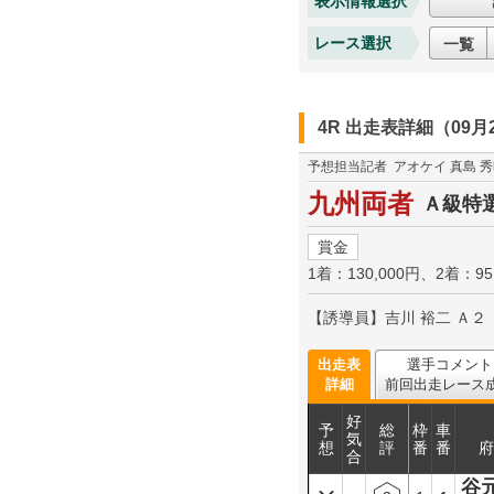
表示情報選択
レース選択
一覧
4R 出走表詳細（09月
予想担当記者
アオケイ 真島 
九州両者
Ａ級特
賞金
1着：130,000円、2着：95
【誘導員】吉川 裕二 Ａ２
出走表
選手コメント
詳細
前回出走レース
好
予
総
枠
車
気
想
評
番
番
府
合
谷