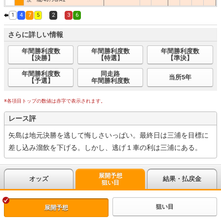
1
4
7
5
2
3
6
さらに詳しい情報
年間勝利度数
年間勝利度数
年間勝利度数
【決勝】
【特選】
【準決】
年間勝利度数
同走路
当所5年
【予選】
年間勝利度数
※各項目トップの数値は赤字で表示されます。
レース評
矢島は地元決勝を逃して悔しさいっぱい。最終日は三浦を目標に
差し込み溜飲を下げる。しかし、逃げ１車の利は三浦にある。
展開予想
オッズ
結果・払戻金
狙い目
狙い目
展開予想