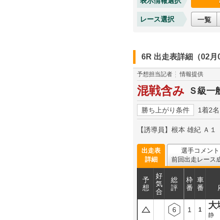
表示情報選択
レース選択
一覧
6R 出走表詳細（02月
予想担当記者
情報提供
混戦含み
Ｓ級一
勝ち上がり条件
1着2
【誘導員】根本 雄紀 Ａ１
出走表
選手コメント
詳細
前回出走レース
好
予
総
枠
車
気
想
評
番
番
合
大
6
1
1
静 岡