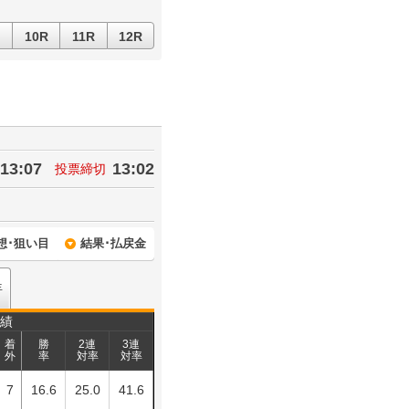
10R
11R
12R
13:07
13:02
投票締切
想･狙い目
結果･払戻金
年
成績
着
勝
2連
3連
外
率
対率
対率
7
16.6
25.0
41.6