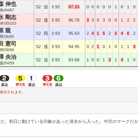
森 伸也
S2
追
3.92
97.33
0
0
0
0
0
1
0
1
0
/44/87
水 剛志
S2
逃
3.92
96.78
3
3
0
3
0
0
1
2
2
/30/103
原 龍
S2
両
3.93
95.63
2
4
1
5
2
2
4
6
2
/36/95
田 憲司
S2
逃
3.93
94.95
0
2
1
0
1
0
1
1
3
/38/96
澤 央治
S2
追
3.92
93.68
1
0
0
1
3
1
4
1
0
/54/59
表示されます。
みだ。初日に動けている印象があった清水から入った。中沢のマークだ