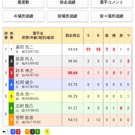
着度数
前走成績
選手コメント
今場所成績
前場所成績
前々場所成績
枠
車
選手名
競走得点
S
B
逃
捲
差
マ
番
番
府県/年齢/期別/級班
菱田 浩二
1
1
94.04
11
15
7
3
1
0
京 都/36/97/S2
荻原 尚人
2
2
98.06
2
0
0
0
2
3
宮 城/42/89/S2
鈴木 伸之
3
3
98.64
0
1
0
3
0
2
愛 知/45/87/S2
松岡 健介
4
4
93.75
0
0
0
0
0
0
兵 庫/47/87/S2
良永 浩一
5
5
95.29
0
0
0
0
3
1
福 岡/46/86/S2
志村 龍己
6
91.27
4
0
0
1
6
2
山 梨/39/98/S2
6
菅野 航基
7
94.13
2
12
3
0
0
0
宮 城/24/119/S2
1
4
3
7
2
6
5