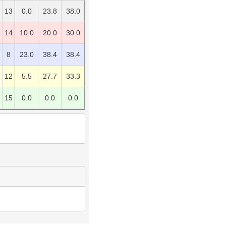
13
0.0
23.8
38.0
14
10.0
20.0
30.0
8
23.0
38.4
38.4
12
5.5
27.7
33.3
15
0.0
0.0
0.0