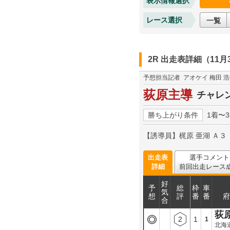
表示情報選択
レース選択
一覧
2R 出走表詳細（11月
予想担当記者
アオケイ 梅田 
荻原主導
チャレ
勝ち上がり条件
1着〜
【誘導員】梶原 亜湖 Ａ３
出走表
選手コメント
詳細
前回出走レース
好
予
総
枠
車
気
想
評
番
番
府
合
荻
2
1
1
北海道