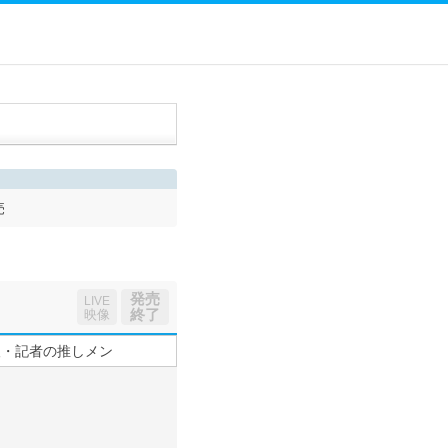
売
発売
LIVE
終了
映像
望・記者の推しメン