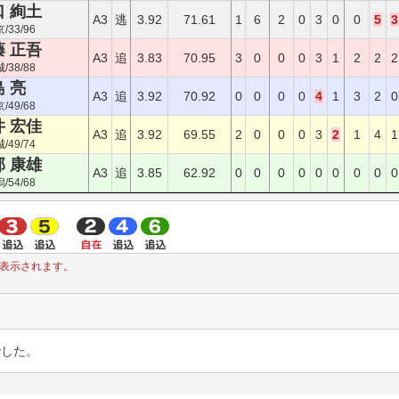
口 絢土
A3
逃
3.92
71.61
1
6
2
0
3
0
0
5
3
/33/96
藤 正吾
A3
追
3.83
70.95
3
0
0
0
3
1
2
2
2
/38/88
 亮
A3
追
3.92
70.92
0
0
0
0
4
1
3
2
0
/49/68
井 宏佳
A3
追
3.92
69.55
2
0
0
0
3
2
1
4
1
/49/74
部 康雄
A3
追
3.85
62.92
0
0
0
0
0
0
0
0
0
/54/68
表示されます。
でした。