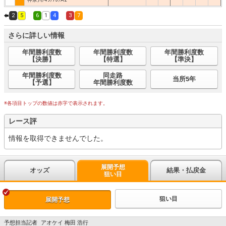
2
5
6
1
4
3
7
さらに詳しい情報
年間勝利度数
年間勝利度数
年間勝利度数
【決勝】
【特選】
【準決】
年間勝利度数
同走路
当所5年
【予選】
年間勝利度数
※各項目トップの数値は赤字で表示されます。
レース評
情報を取得できませんでした。
展開予想
オッズ
結果・払戻金
狙い目
狙い目
展開予想
予想担当記者
アオケイ 梅田 浩行