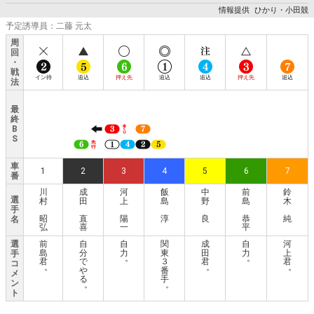
情報提供
ひかり・小田競
予定誘導員：二藤 元太
周
回
・
戦
イン待
追込
押え先
追込
追込
押え先
追込
法
最
終
B
S
車
1
2
3
4
5
6
7
番
川
成
河
飯
中
前
鈴
選
村
田
上
島
野
島
木
手
昭
直
陽
淳
良
恭
純
名
弘
喜
一
平
選
前
自
自
関
成
自
河
島
分
力
東
田
力
上
手
。
。
君
で
３
君
君
コ
。
。
。
や
番
メ
る
手
ン
。
。
ト