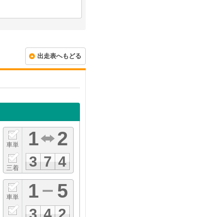
出走表へもどる
1
2
車単
3
7
4
三着
1
5
車単
3
4
2