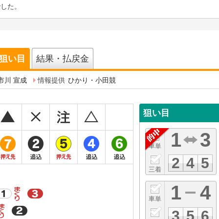
でした。
狙い目
結果・払戻金
市川 宣成
情報提供
ひかり・小田競
狙い目
1
3
車単
2
4
5
三着
1
4
車単
3
5
6