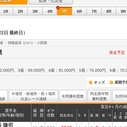
出走表
結果・払戻金
5R
1R
2R
3R
4R
6R
7R
8R
9R
22日 最終日）
宣成
情報提供
ひかり・小田競
選
発走予定
0,000円、3着：89,000円、4着：81,000円、5着：75,000円、6着：70,
オッズ
展開予
今場所・前場所・前々場所
同走路年間
年間勝利度数
当所5
成績
出走レース成績
勝利度数
直近4ヶ月の成
選手名
級
脚
ギヤ
1
2
3
府県/年齢/期別
班
質
倍数
競走得点
S
B
逃
捲
差
マ
着
着
谷 隆司