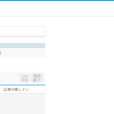
売
発売
LIVE
終了
映像
望・記者の推しメン