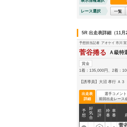
表示情報選択
レース選択
一覧
5R 出走表詳細（11月
予想担当記者
アオケイ 市川 
菅谷捲る
Ａ級特
賞金
1着：135,000円、2着：10
【誘導員】大沼 孝行 Ａ３
出走表
選手コメント
詳細
前回出走レース
好
予
総
枠
車
気
想
評
番
番
合
菅