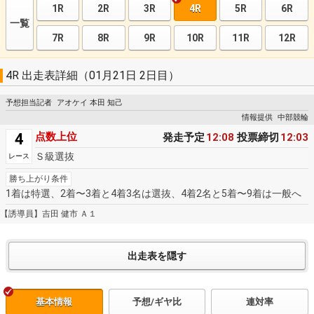
1R
2R
3R
4R
5R
6R
一覧
7R
8R
9R
10R
11R
12R
4R 出走表詳細（01月21日 2日目）
予想担当記者
アオケイ 本田 知己
情報提供
中部競輪
4
点数上位
発走予定
12:08
投票締切
12:03
Ｓ級選抜
レース
勝ち上がり条件
1着は特選、2着〜3着と4着3名は選抜、4着2名と5着〜9着は一般へ
【誘導員】吉田 健市 Ａ１
基本情報
予想/ギヤ比
連対率