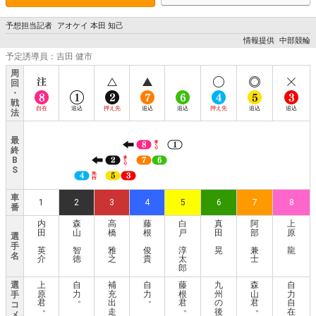
予想担当記者
アオケイ 本田 知己
情報提供
中部競輪
予定誘導員：吉田 健市
周
回
・
戦
自在
追込
押え先
追込
追込
押え先
追込
追込
法
最
終
B
S
車
1
2
3
4
5
6
7
8
番
内
森
高
藤
白
真
阿
上
田
山
橋
根
戸
田
部
原
選
手
英
智
雅
俊
淳
晃
兼
龍
名
介
徳
之
貴
太
士
郎
選
上
自
補
自
藤
九
森
自
原
力
充
力
根
州
山
力
手
。
。
君
出
君
の
君
自
コ
。
。
。
走
後
在
メ