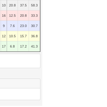
10
20.8
37.5
58.3
16
12.5
20.8
33.3
9
7.6
23.0
30.7
12
10.5
15.7
36.8
17
6.8
17.2
41.3