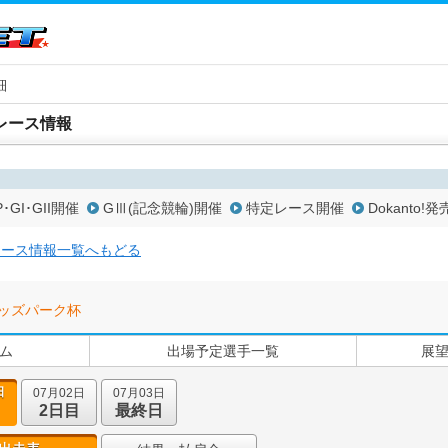
細
レース情報
P･GI･GII開催
GⅢ(記念競輪)開催
特定レース開催
Dokanto!発
レース情報一覧へもどる
ッズパーク杯
ム
出場予定選手一覧
展
日
07月02日
07月03日
2日目
最終日