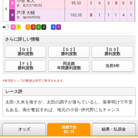
小笹 隼人
8
95.32
3
6
2
3
0
0
奈 良/32/105/S2
6
芦澤 大輔
9
102.35
8
1
1
1
4
1
茨 城/40/90/S2
1
8
5
7
3
6
2
4
9
さらに詳しい情報
【Ｇ１】
【Ｇ２】
【Ｇ３】
勝利度数
勝利度数
勝利度数
【Ｆ１】
同走路
当所5年
勝利度数
年間勝利度数
※各項目トップの数値は赤字で表示されます。
レース評
太田−久米を推すが、太田の調子が落ちているし、落車明けで不安
もある。南が奮起すれば、地元の小笹−伊代野にもチャンス
展開予想
オッズ
結果・払戻金
狙い目