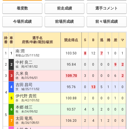
着度数
前走成績
選手コメント
今場所成績
前場所成績
前々場所成績
枠
車
選手名
競走得点
S
B
逃
捲
差
マ
番
番
府県/年齢/期別/級班
南 潤
1
1
103.50
8
12
7
1
0
1
和歌山/25/111/S2
中村 良二
2
2
95.84
0
0
0
0
9
2
福 岡/47/81/S2
久米 良
3
3
109.70
3
0
0
0
6
2
徳 島/35/96/S1
吉田 昌司
4
95.76
0
13
5
1
1
0
茨 城/25/111/S2
4
伊代野 貴照
5
100.88
2
0
0
0
1
0
奈 良/42/101/S2
本郷 雄三
6
93.57
4
5
2
0
0
0
熊 本/34/99/S2
5
太田 竜馬
7
106.20
2
4
1
2
0
0
徳 島/26/109/S1