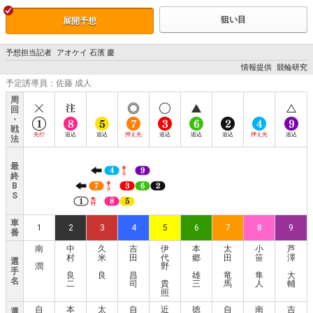
狙い目
展開予想
予想担当記者
アオケイ 石濱 慶
情報提供
競輪研究
予定誘導員：佐藤 成人
周
回
・
戦
先行
追込
追込
押え先
追込
追込
追込
押え先
追込
法
最
終
B
S
車
1
2
3
4
5
6
7
8
9
番
南
中
久
吉
伊
本
太
小
芦
村
米
田
代
郷
田
笹
澤
選
潤
野
手
良
良
昌
雄
竜
隼
大
名
二
司
貴
三
馬
人
輔
照
自
本
太
自
近
徳
自
南
吉
選