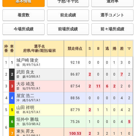
基本情報
予想/ギヤ比
連対率
着度数
前走成績
選手コメント
今場所成績
前場所成績
前々場所成績
枠
車
選手名
競走得点
S
B
逃
捲
差
マ
番
番
府県/年齢/期別/級班
城戸崎 隆史
1
1
92.18
0
0
0
1
3
0
福 岡/49/76/A1
武田 良太
2
2
86.87
2
0
0
0
7
2
愛 媛/40/88/A1
大谷 靖茂
3
3
87.54
2
11
6
2
2
0
愛 知/39/93/A1
屋宜 浩二
4
4
88.56
0
0
0
0
4
2
沖 縄/36/97/A1
山田 祥明
5
5
87.79
2
1
1
0
4
2
岐 阜/42/97/A1
垣外中 勝哉
6
75.26
1
0
0
0
4
5
大 阪/50/68/A2
6
東矢 昇太
7
100.53
2
3
2
1
1
0
熊 本/35/98/A1