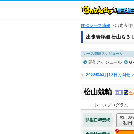
開催レース情報
出走表詳
出走表詳細 松山Ｇ３ 
レース開催スケジュール
開催スケジュール
G
2023年03月12日
の開催
松山競輪
金
レースプログラム
03月09
開催日程選択
初日