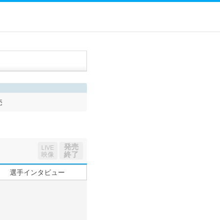
売
発売
LIVE
終了
映像
選手インタビュー