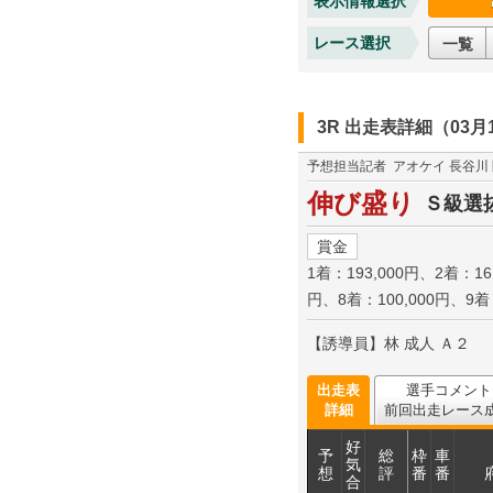
表示情報選択
レース選択
一覧
3R 出走表詳細（03月
予想担当記者
アオケイ 長谷川
伸び盛り
Ｓ級選
賞金
1着：193,000円、2着：16
円、8着：100,000円、9着：
【誘導員】林 成人 Ａ２
出走表
選手コメント
詳細
前回出走レース
好
予
総
枠
車
気
想
評
番
番
合