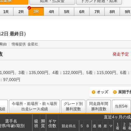
出走表
結果・払戻金
ドカント経過・結果
3R
1R
2R
4R
5R
6R
7R
8R
9R
12日 最終日）
 剛由
情報提供
金星社
抜
発走予定
1,000円、3着：135,000円、4着：122,000円、5着：115,000円、6着：1
97,000円
オッズ
展開予
今場所・前場所・前々場所
グレード別
同走路年間
当所5年
成績
出走レース成績
勝利度数
勝利度数
直近4ヶ月の成
選手名
級
脚
ギヤ
1
2
3
府県/年齢/期別
班
質
倍数
競走得点
S
B
逃
捲
差
マ
着
着