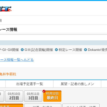
細
レース情報
P･GI･GII開催
GⅢ(記念競輪)開催
特定レース開催
Dokanto!発
レース情報一覧へもどる
亀杯争覇戦
出場予定選手一覧
展望・記者の推しメン
03月12日
日
03月10日
03月11日
最終日
2日目
3日目