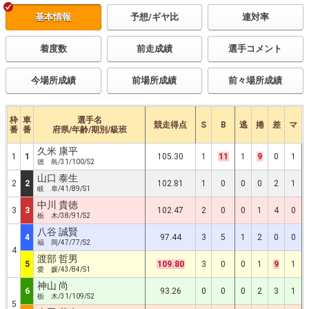
基本情報
予想/ギヤ比
連対率
着度数
前走成績
選手コメント
今場所成績
前場所成績
前々場所成績
枠
車
選手名
競走得点
S
B
逃
捲
差
マ
番
番
府県/年齢/期別/級班
久米 康平
1
1
105.30
1
11
1
9
0
1
徳 島/31/100/S2
山口 泰生
2
2
102.81
1
0
0
0
2
1
岐 阜/41/89/S1
中川 貴徳
3
3
102.47
2
0
0
1
4
0
栃 木/38/91/S2
八谷 誠賢
4
97.44
3
5
1
2
0
0
福 岡/47/77/S2
4
渡部 哲男
5
109.80
3
0
0
1
9
1
愛 媛/43/84/S1
神山 尚
6
93.26
0
0
0
2
3
1
栃 木/31/109/S2
5