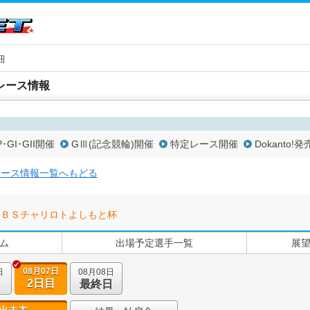
細
レース情報
P･GI･GII開催
GⅢ(記念競輪)開催
特定レース開催
Dokanto!発
レース情報一覧へもどる
ＢＳチャリロトよしもと杯
ム
出場予定選手一覧
展
08月07日
日
08月08日
2日目
最終日