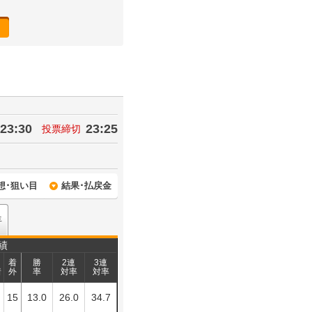
23:30
23:25
投票締切
想･狙い目
結果･払戻金
年
績
着
勝
2連
3連
着
外
率
対率
対率
15
13.0
26.0
34.7