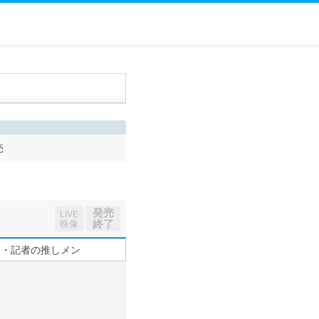
売
発売
LIVE
終了
映像
望・記者の推しメン