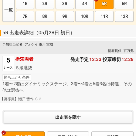
1R
2R
3R
4R
5R
6R
一覧
7R
8R
9R
10R
11R
12R
5R 出走表詳細（05月28日 初日）
予想担当記者
アオケイ 市川 宣成
情報提供
百万弗
5
栃茨両者
発走予定
12:33
投票締切
12:28
Ｓ級選抜
レース
勝ち上がり条件
1着〜2着はダイナミックステージ、3着〜4着と5着3名は特選、その
他は選抜へ
【誘導員】瀬戸 晋作 Ｓ２