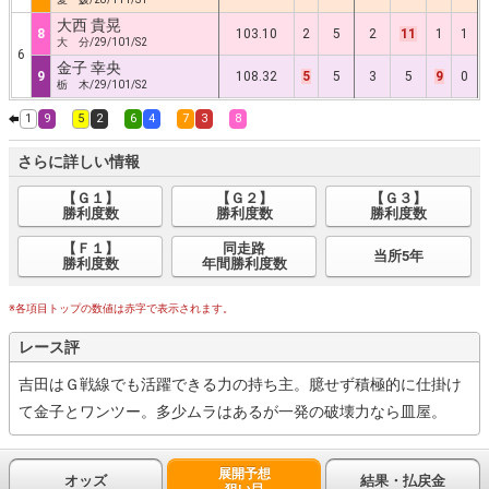
大西 貴晃
8
103.10
2
5
2
11
1
1
大 分/29/101/S2
6
金子 幸央
9
108.32
5
5
3
5
9
0
栃 木/29/101/S2
1
9
5
2
6
4
7
3
8
さらに詳しい情報
【Ｇ１】
【Ｇ２】
【Ｇ３】
勝利度数
勝利度数
勝利度数
【Ｆ１】
同走路
当所5年
勝利度数
年間勝利度数
※各項目トップの数値は赤字で表示されます。
レース評
吉田はＧ戦線でも活躍できる力の持ち主。臆せず積極的に仕掛け
て金子とワンツー。多少ムラはあるが一発の破壊力なら皿屋。
展開予想
オッズ
結果・払戻金