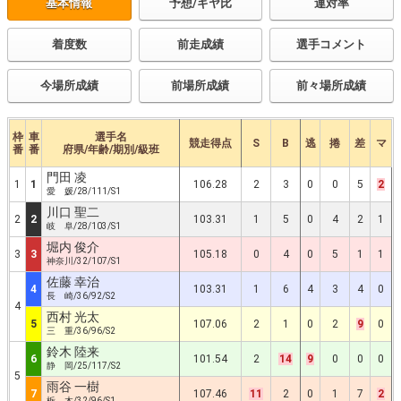
基本情報
予想/ギヤ比
連対率
着度数
前走成績
選手コメント
今場所成績
前場所成績
前々場所成績
枠
車
選手名
競走得点
S
B
逃
捲
差
マ
番
番
府県/年齢/期別/級班
門田 凌
1
1
106.28
2
3
0
0
5
2
愛 媛/28/111/S1
川口 聖二
2
2
103.31
1
5
0
4
2
1
岐 阜/28/103/S1
堀内 俊介
3
3
105.18
0
4
0
5
1
1
神奈川/32/107/S1
佐藤 幸治
4
103.31
1
6
4
3
4
0
長 崎/36/92/S2
4
西村 光太
5
107.06
2
1
0
2
9
0
三 重/36/96/S2
鈴木 陸来
6
101.54
2
14
9
0
0
0
静 岡/25/117/S2
5
雨谷 一樹
7
107.46
11
2
0
1
7
2
栃 木/32/96/S1