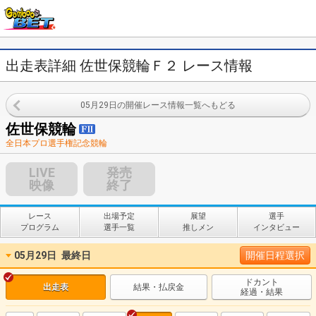
出走表詳細 佐世保競輪Ｆ２ レース情報
05月29日の開催レース情報一覧へもどる
佐世保競輪
全日本プロ選手権記念競輪
LIVE
発売
映像
終了
レース
出場予定
展望
選手
プログラム
選手一覧
推しメン
インタビュー
05月29日
最終日
開催日程選択
ドカント
出走表
結果・払戻金
経過・結果