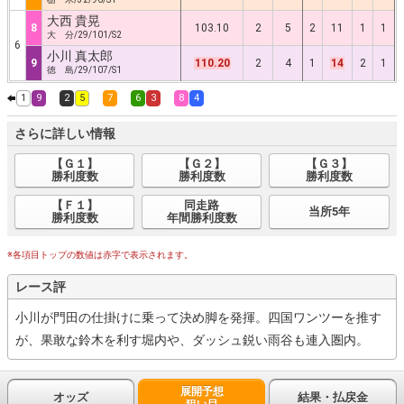
大西 貴晃
8
103.10
2
5
2
11
1
1
大 分/29/101/S2
6
小川 真太郎
9
110.20
2
4
1
14
2
1
徳 島/29/107/S1
1
9
2
5
7
6
3
8
4
さらに詳しい情報
【Ｇ１】
【Ｇ２】
【Ｇ３】
勝利度数
勝利度数
勝利度数
【Ｆ１】
同走路
当所5年
勝利度数
年間勝利度数
※各項目トップの数値は赤字で表示されます。
レース評
小川が門田の仕掛けに乗って決め脚を発揮。四国ワンツーを推す
が、果敢な鈴木を利す堀内や、ダッシュ鋭い雨谷も連入圏内。
展開予想
オッズ
結果・払戻金