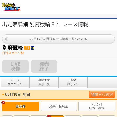
出走表詳細 別府競輪Ｆ１ レース情報
09月19日の開催レース情報一覧へもどる
別府競輪
日刊スポーツ杯
LIVE
発売
映像
終了
レース
出場予定
展望
プログラム
選手一覧
推しメン
09月19日
初日
開催日程選択
ドカント
出走表
結果・払戻金
経過・結果