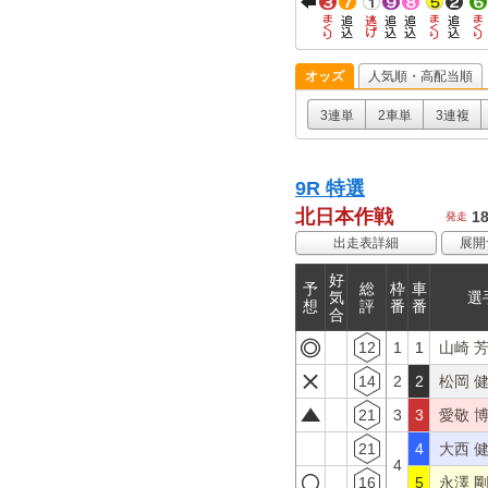
オッズ
人気順・高配当順
3連単
2車単
3連複
9R
特選
北日本作戦
18
発走
出走表詳細
展開
好
予
総
枠
車
気
選
想
評
番
番
合
12
1
1
山崎 
14
2
2
松岡 
21
3
3
愛敬 
21
4
大西 
4
16
5
永澤 