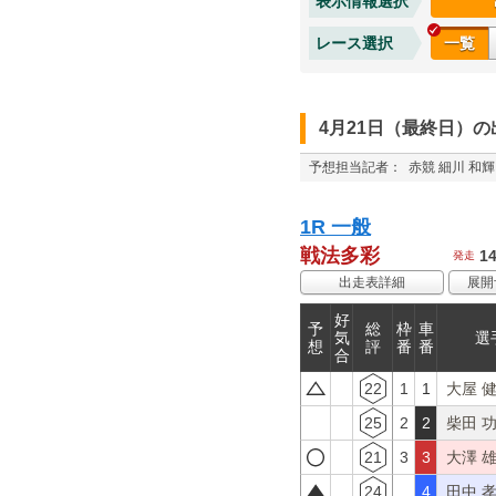
表示情報選択
レース選択
一覧
4月21日（最終日）
予想担当記者：
赤競 細川 和輝
1R
一般
戦法多彩
14
発走
出走表詳細
展開
好
予
総
枠
車
気
選
想
評
番
番
合
22
1
1
大屋 
25
2
2
柴田 
21
3
3
大澤 
24
4
田中 