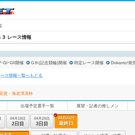
覧
Ｇ３ レース情報
P･GI･GII開催
GⅢ(記念競輪)開催
特定レース開催
Dokanto!発
レース情報一覧へもどる
花賞・海老澤清杯
出場予定選手一覧
展望・記者の推しメン
04月21日
日
04月19日
04月20日
最終日
2日目
3日目