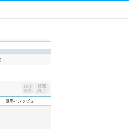
売
発売
LIVE
終了
映像
選手インタビュー