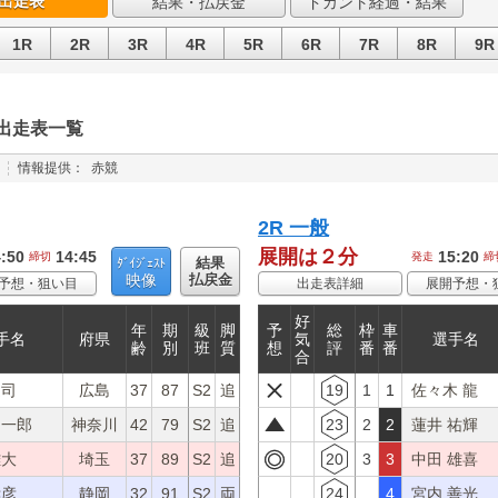
出走表
結果・払戻金
ドカント経過・結果
1R
2R
3R
4R
5R
6R
7R
8R
9R
の出走表一覧
情報提供：
赤競
2R
一般
展開は２分
:50
14:45
15:20
締切
発走
締
結果
ﾀﾞｲｼﾞｪｽﾄ
映像
払戻金
予想・狙い目
出走表詳細
展開予想・
好
年
期
級
脚
予
総
枠
車
手名
府県
気
選手名
齢
別
班
質
想
評
番
番
合
健司
広島
37
87
S2
追
19
1
1
佐々木 龍
功一郎
神奈川
42
79
S2
追
23
2
2
蓮井 祐輝
雄大
埼玉
37
89
S2
追
20
3
3
中田 雄喜
孝彦
静岡
32
91
S2
両
24
4
宮内 善光