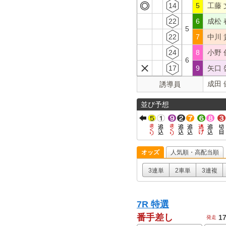
14
5
工藤 
22
6
成松 
5
22
7
中川 
24
8
小野 
6
17
9
矢口 
成田 
誘導員
並び予想
オッズ
人気順・高配当順
3連単
2車単
3連複
7R
特選
番手差し
17
発走