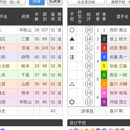
映像
払戻金
予想・狙い目
出走表詳細
展開予想・
好
年
期
級
脚
予
総
枠
車
手名
府県
気
選手名
齢
別
班
質
想
評
番
番
合
大
和歌山
28
107
S1
逃
20
1
1
西田 雅志
国広
三重
35
89
S2
追
18
2
2
坂上 樹大
輝大
茨城
36
103
S1
逃
11
3
3
武田 豊樹
主税
静岡
40
81
S2
追
21
4
佐藤 真一
4
公太朗
岐阜
29
98
S2
両
20
5
加倉 正義
久幸
千葉
37
95
S2
両
18
6
雨谷 一樹
5
太賀
山梨
35
90
S1
追
18
7
森川 大輔
健志
熊本
33
96
S2
追
19
8
筒井 裕哉
6
善朋
和歌山
39
85
S1
追
12
9
河端 朋之
将史
A3
森川 剛
誘導員
並び予想