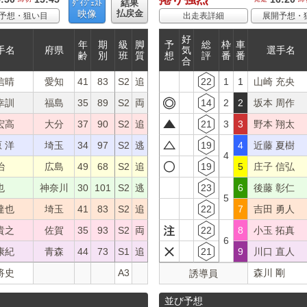
結果
ﾀﾞｲｼﾞｪｽﾄ
映像
払戻金
予想・狙い目
出走表詳細
展開予想・
好
年
期
級
脚
予
総
枠
車
手名
府県
気
選手名
齢
別
班
質
想
評
番
番
合
信晴
愛知
41
83
S2
追
22
1
1
山崎 充央
幸訓
福島
35
89
S2
両
14
2
2
坂本 周作
宏高
大分
37
90
S2
追
21
3
3
野本 翔太
 洋
埼玉
34
97
S2
逃
19
4
近藤 夏樹
4
治
広島
49
68
S2
追
19
5
庄子 信弘
也
神奈川
30
101
S2
逃
23
6
後藤 彰仁
5
達也
埼玉
41
83
S2
追
22
7
吉田 勇人
貴之
佐賀
35
93
S2
両
22
8
小玉 拓真
6
康紀
青森
44
73
S1
追
21
9
川口 直人
将史
A3
森川 剛
誘導員
並び予想