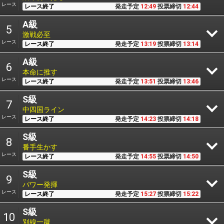
レース
レース終了
発走予定
12:49
投票締切
12:44
A級
5
激戦必至
レース
レース終了
発走予定
13:19
投票締切
13:14
A級
6
本命に推す
レース
レース終了
発走予定
13:51
投票締切
13:46
S級
7
中四国ライン
レース
レース終了
発走予定
14:23
投票締切
14:18
S級
8
番手生かす
レース
レース終了
発走予定
14:55
投票締切
14:50
S級
9
パワー発揮
レース
レース終了
発走予定
15:27
投票締切
15:22
S級
10
別線一蹴