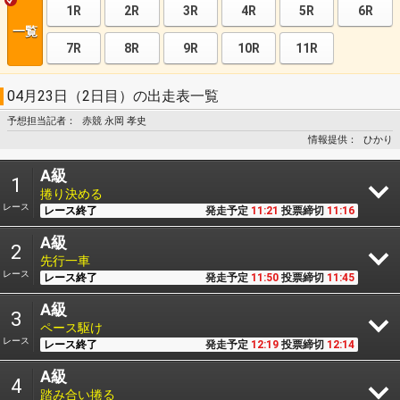
1R
2R
3R
4R
5R
6R
一覧
7R
8R
9R
10R
11R
04月23日（2日目）の出走表一覧
予想担当記者：
赤競 永岡 孝史
情報提供：
ひかり
A級
1
捲り決める
レース
レース終了
発走予定
11:21
投票締切
11:16
A級
2
先行一車
レース
レース終了
発走予定
11:50
投票締切
11:45
A級
3
ペース駆け
レース
レース終了
発走予定
12:19
投票締切
12:14
A級
4
踏み合い捲る