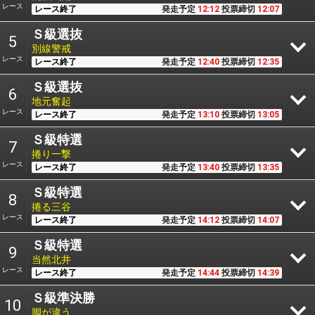
レース
レース終了
発走予定
12:12
投票締切
12:07
Ｓ級選抜
5
別線警戒
レース
レース終了
発走予定
12:40
投票締切
12:35
Ｓ級選抜
6
地元奮起
レース
レース終了
発走予定
13:10
投票締切
13:05
Ｓ級特選
7
捲り一撃
レース
レース終了
発走予定
13:40
投票締切
13:35
Ｓ級特選
8
捲る三谷
レース
レース終了
発走予定
14:12
投票締切
14:07
Ｓ級特選
9
当然北井
レース
レース終了
発走予定
14:44
投票締切
14:39
Ｓ級準決勝
10
脚が違う