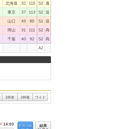
北海道
32
115
S2
逃
東京
37
113
S2
追
山口
49
80
S1
追
岡山
31
111
S2
両
千葉
40
92
S2
両
A2
2枠単
2枠複
ワイド
14:03
切
結果
ﾀﾞｲｼﾞｪｽﾄ