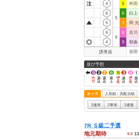
4
5
外田
6
6
白上
5
5
7
岡 
6
8
吉川
6
4
9
朝倉
谷田
誘導員
並び予想
オッズ
人気順・高配当順
3連単
2車単
3連複
7R
Ｓ級二予選
地元期待
13
発走