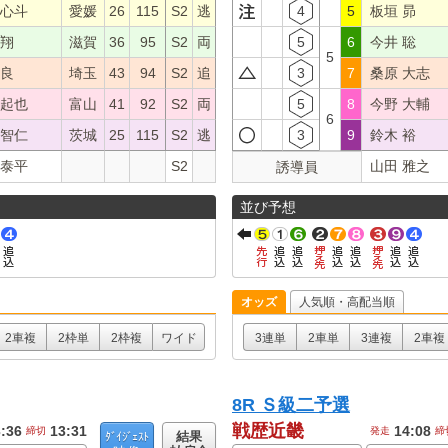
 心斗
愛媛
26
115
S2
逃
4
5
板垣 昴
 翔
滋賀
36
95
S2
両
5
6
今井 聡
5
光良
埼玉
43
94
S2
追
3
7
桑原 大志
 起也
富山
41
92
S2
両
5
8
今野 大輔
6
 智仁
茨城
25
115
S2
逃
3
9
鈴木 裕
 泰平
S2
山田 雅之
誘導員
並び予想
オッズ
人気順・高配当順
2車複
2枠単
2枠複
ワイド
3連単
2車単
3連複
2車複
8R
Ｓ級二予選
戦歴近畿
:36
13:31
14:08
締切
発走
締
結果
ﾀﾞｲｼﾞｪｽﾄ