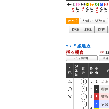
オッズ
人気順・高配当順
3連単
2車単
3連複
5R
Ｓ級選抜
捲る朝倉
12
発走
出走表詳細
展開
好
予
総
枠
車
気
想
評
番
番
合
5
1
1
坂上
4
2
2
櫻井
4
3
3
菅原
6
4
伊藤
4