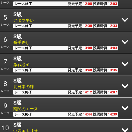
レース
レース終了
発走予定
12:08
投票締切
12:03
S級
5
アタマ争い
レース
レース終了
発走予定
12:38
投票締切
12:33
S級
6
番手差し
レース
レース終了
発走予定
13:08
投票締切
13:03
S級
7
激戦必至
レース
レース終了
発走予定
13:40
投票締切
13:35
S級
8
北日本の絆
レース
レース終了
発走予定
14:12
投票締切
14:07
S級
9
南関のエース
レース
レース終了
発走予定
14:44
投票締切
14:39
S級
10
中四国トリオ