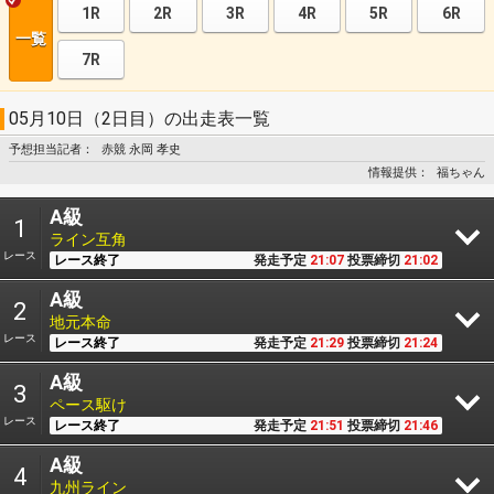
1R
2R
3R
4R
5R
6R
一覧
7R
05月10日（2日目）の出走表一覧
予想担当記者：
赤競 永岡 孝史
情報提供：
福ちゃん
A級
1
ライン互角
レース
レース終了
発走予定
21:07
投票締切
21:02
A級
2
地元本命
レース
レース終了
発走予定
21:29
投票締切
21:24
A級
3
ペース駆け
レース
レース終了
発走予定
21:51
投票締切
21:46
A級
4
九州ライン