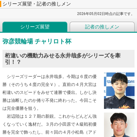
シリーズ展望・記者の推しメン
2026年05月02日時点の記事です。
シリーズ展望
記者の推しメン
弥彦競輪場 チャリロト杯
桁違いの機動力みせる永井哉多がシリーズを牽
引！？
シリーズリーダーは永井哉多。今期は６度の優
勝（そのうち４度の完全Ｖ）。直前の４月大宮は
桁違いのスピードをみせて連勝で優出。しかし決
勝は油断したのか捲り不発に終わった。今回こそ
は完全優勝を狙う。
岩辺陸は１２７期の新鋭。これからどんどん強
くなっていく逸材だ。３月の小田原でＡ級戦初優
勝を完全で飾ったし、前々回の４月小松島（アド