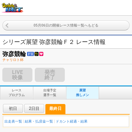
05月06日の開催レース情報一覧へもどる
シリーズ展望 弥彦競輪Ｆ２ レース情報
弥彦競輪
チャリロト杯
LIVE
発売
映像
終了
レース
出場予定
展望
プログラム
選手一覧
推しメン
初日
2日目
最終日
出走表一覧
結果・払戻金一覧
ドカント経過・結果