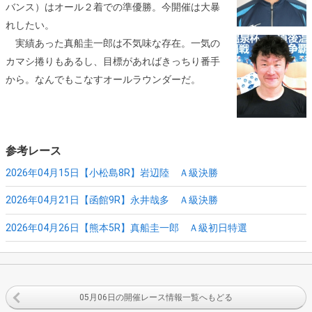
バンス）はオール２着での準優勝。今開催は大暴
れしたい。
実績あった真船圭一郎は不気味な存在。一気の
カマシ捲りもあるし、目標があればきっちり番手
から。なんでもこなすオールラウンダーだ。
参考レース
2026年04月15日【小松島8R】
岩辺陸 Ａ級決勝
2026年04月21日【函館9R】
永井哉多 Ａ級決勝
2026年04月26日【熊本5R】
真船圭一郎 Ａ級初日特選
05月06日の開催レース情報一覧へもどる