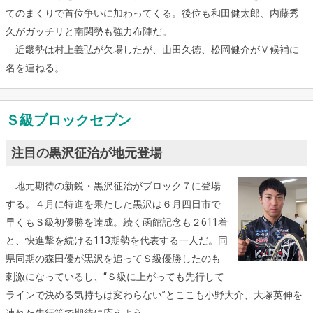
てのまくりで首位争いに加わってくる。後位も和田健太郎、内藤秀
久がガッチリと南関勢も強力布陣だ。
近畿勢は村上義弘が欠場したが、山田久徳、松岡健介がＶ候補に
名を連ねる。
Ｓ級ブロックセブン
注目の黒沢征治が地元登場
地元期待の新鋭・黒沢征治がブロック７に登場
する。４月に特進を果たした黒沢は６月四日市で
早くもＳ級初優勝を達成。続く函館記念も２611着
と、快進撃を続ける113期勢を代表する一人だ。同
県同期の森田優が黒沢を追ってＳ級優勝したのも
刺激になっているし、“Ｓ級に上がっても先行して
ラインで決める気持ちは変わらない”とここも小野大介、大塚英伸を