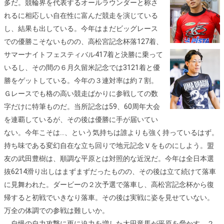
多だ。競輪界を代表するオールラウンダーと称さ
れるに相応しい自在性に富んだ競走を演じている
し、結果も出している。今年はまだビッグレース
での優勝こそないものの、高松宮記念杯落127着、
サマーナイトフェスティバル417着と決勝に乗って
いるし、その間の６月久留米記念では3121着と優
勝をゲットしている。今年の３連対率は約７割。
Ｇレースでも格の高い競走ばかりに参戦しての数
字だけに特筆ものだ。当所記念は59、60周年大会
を連覇しているが、その後は優勝に手が届いてい
ない。今年こそは…、という気持ちは誰よりも強く持っているはず。
持ち味である変幻自在な立ち回りで地元記念Ｖをものにしよう。盟
友の武田豊樹は、順調な平原とは対照的な近況だ。今年は全日本選
抜6214滑り出しはまずまずだったものの、その後は立て続けて落車
に見舞われた。ダービーの２次予選で落車し、高松宮記念杯から復
帰すると初戦でいきなり落車。その後は実戦に姿を見せていない。
万全の体調での参戦は難しいか。
自慢の自力攻撃に更に迫力を増した太田竜馬が平原を脅かす。２