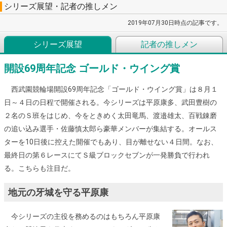
シリーズ展望・記者の推しメン
2019年07月30日時点の記事です。
シリーズ展望
記者の推しメン
開設69周年記念 ゴールド・ウイング賞
西武園競輪場開設69周年記念「ゴールド・ウイング賞」は８月１
日～４日の日程で開催される。今シリーズは平原康多、武田豊樹の
２名のＳ班をはじめ、今をときめく太田竜馬、渡邉雄太、百戦錬磨
の追い込み選手・佐藤慎太郎ら豪華メンバーが集結する。オールス
ターを10日後に控えた開催でもあり、目が離せない４日間。なお、
最終日の第６レースにてＳ級ブロックセブンが一発勝負で行われ
る。こちらも注目だ。
地元の牙城を守る平原康
今シリーズの主役を務めるのはもちろん平原康