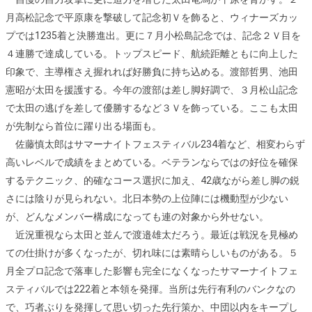
月高松記念で平原康を撃破して記念初Ｖを飾ると、ウィナーズカッ
プでは1235着と決勝進出。更に７月小松島記念では、記念２Ｖ目を
４連勝で達成している。トップスピード、航続距離ともに向上した
印象で、主導権さえ握れれば好勝負に持ち込める。渡部哲男、池田
憲昭が太田を援護する。今年の渡部は差し脚好調で、３月松山記念
で太田の逃げを差して優勝するなど３Ｖを飾っている。ここも太田
が先制なら首位に躍り出る場面も。
佐藤慎太郎はサマーナイトフェスティバル234着など、相変わらず
高いレベルで成績をまとめている。ベテランならではの好位を確保
するテクニック、的確なコース選択に加え、42歳ながら差し脚の鋭
さには陰りが見られない。北日本勢の上位陣には機動型が少ない
が、どんなメンバー構成になっても連の対象から外せない。
近況重視なら太田と並んで渡邉雄太だろう。最近は戦況を見極め
ての仕掛けが多くなったが、切れ味には素晴らしいものがある。５
月全プロ記念で落車した影響も完全になくなったサマーナイトフェ
スティバルでは222着と本領を発揮。当所は先行有利のバンクなの
で、巧者ぶりを発揮して思い切った先行策か、中団以内をキープし