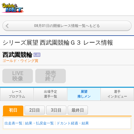
08月01日の開催レース情報一覧へもどる
シリーズ展望 西武園競輪Ｇ３ レース情報
西武園競輪
ゴールド・ウイング賞
LIVE
発売
映像
終了
レース
出場予定
展望
選手
プログラム
選手一覧
推しメン
インタビュー
初日
2日目
3日目
最終日
出走表一覧
結果・払戻金一覧
ドカント経過・結果