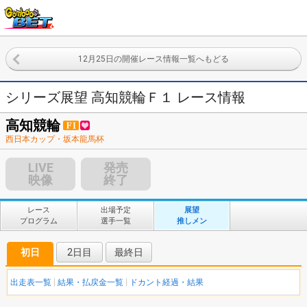
12月25日の開催レース情報一覧へもどる
シリーズ展望 高知競輪Ｆ１ レース情報
高知競輪
西日本カップ・坂本龍馬杯
LIVE
発売
映像
終了
レース
出場予定
展望
プログラム
選手一覧
推しメン
初日
2日目
最終日
出走表一覧
結果・払戻金一覧
ドカント経過・結果