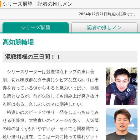
シリーズ展望・記者の推しメン
2024年12月21日時点の記事です。
シリーズ展望
記者の推しメン
高知競輪場
混戦模様の三日間！！
シリーズリーダーは競走得点トップの東口善
朋。切れ味抜群なタテ脚にシビアな立ち回りは車
券を買っている側からすると魅力いっぱい。目標
次第となるが、前が失敗しても踏み上げ突き抜け
る脚はある。久しぶりのＶに期待したい。
桁違いのスピードで捲り一発をしょっちゅうみ
せる伊藤旭。大物食いのイメージがあり、人気薄
の時のほうが狙いやすいが、それでも同格戦でも
鋭い捲りは健在。ここは一気に捲って勝利ゲット