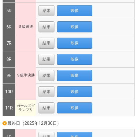
5R
結果
映像
6R
Ｓ級選抜
結果
映像
7R
結果
映像
8R
結果
映像
9R
Ｓ級準決勝
結果
映像
10R
結果
映像
ガールズグ
11R
結果
映像
ランプリ
最終日
（2025年12月30日）