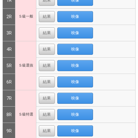
1R
結果
映像
2R
Ｓ級一般
結果
映像
3R
結果
映像
4R
結果
映像
5R
Ｓ級選抜
結果
映像
6R
結果
映像
7R
結果
映像
8R
Ｓ級特選
結果
映像
9R
結果
映像