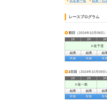
出走表一覧
結果・払
レースプログラム
初日
（2024年10月08日
1R
2R
3R
Ａ級予選
結果
結果
結
映像
映像
映
2日目
（2024年10月09日
1R
2R
3R
Ａ級一般
結果
結果
結
映像
映像
映