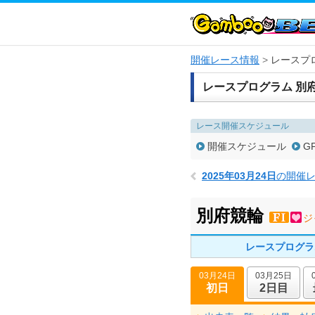
開催レース情報
レースプ
レースプログラム 別
レース開催スケジュール
開催スケジュール
G
2025年03月24日
の開催
別府競輪
ジ
レースプログラ
03月24日
03月25日
初日
2日目