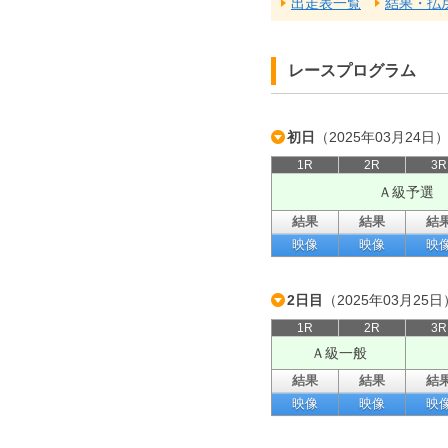
出走表一覧
結果・払
レースプログラム
初日
（2025年03月24日
1R
2R
3R
Ａ級予選
結果
結果
結
映像
映像
映
2日目
（2025年03月25日
1R
2R
3R
Ａ級一般
結果
結果
結
映像
映像
映