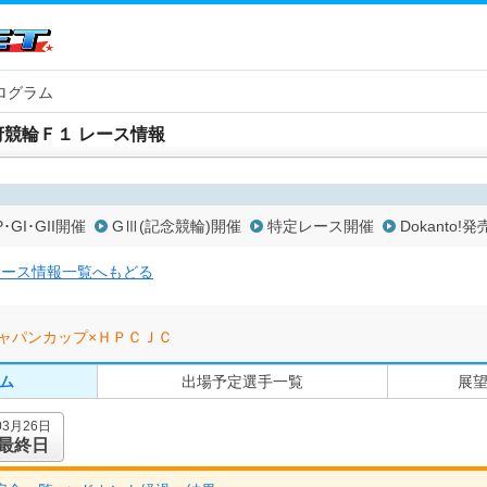
ログラム
府競輪Ｆ１ レース情報
P･GI･GII開催
GⅢ(記念競輪)開催
特定レース開催
Dokanto!発
レース情報一覧へもどる
ャパンカップ×ＨＰＣＪＣ
ム
出場予定選手一覧
展
03月26日
最終日