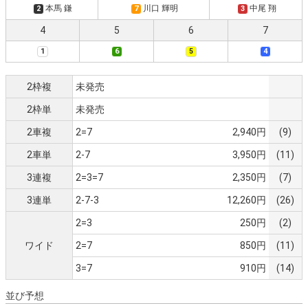
本馬 鎌
川口 輝明
中尾 翔
2
7
3
4
5
6
7
1
6
5
4
2枠複
未発売
2枠単
未発売
2車複
2=7
2,940円
(9)
2車単
2-7
3,950円
(11)
3連複
2=3=7
2,350円
(7)
3連単
2-7-3
12,260円
(26)
2=3
250円
(2)
ワイド
2=7
850円
(11)
3=7
910円
(14)
並び予想