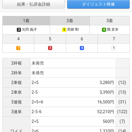
結果・払戻金詳細
ダイジェスト映像
1着
2着
3着
光岡 義洋
西郷 剛
隅 直幸
2
5
6
4
5
6
7
7
3
4
1
2枠複
未発売
2枠単
未発売
2車複
2=5
3,280円
(12)
2車単
2-5
3,390円
(13)
3連複
2=5=6
16,500円
(31)
3連単
2-5-6
52,210円
(122)
2=5
560円
(7)
ワイド
2=6
1,310円
(14)