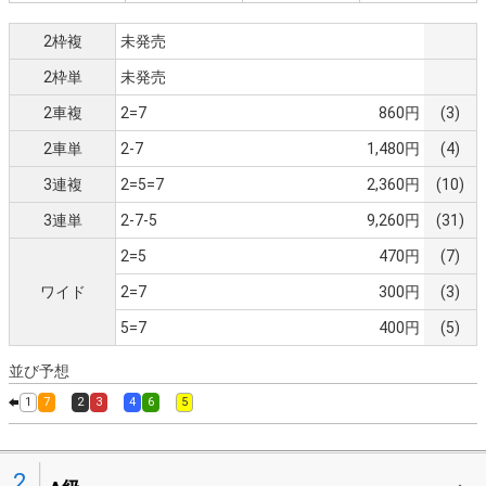
2枠複
未発売
2枠単
未発売
2車複
2=7
860円
(3)
2車単
2-7
1,480円
(4)
3連複
2=5=7
2,360円
(10)
3連単
2-7-5
9,260円
(31)
2=5
470円
(7)
ワイド
2=7
300円
(3)
5=7
400円
(5)
並び予想
1
7
2
3
4
6
5
2