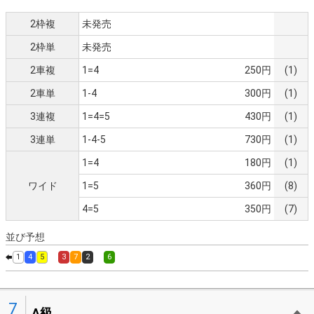
2枠複
未発売
2枠単
未発売
2車複
1=4
250円
(1)
2車単
1-4
300円
(1)
3連複
1=4=5
430円
(1)
3連単
1-4-5
730円
(1)
1=4
180円
(1)
ワイド
1=5
360円
(8)
4=5
350円
(7)
並び予想
1
4
5
3
7
2
6
7
A級