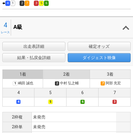
4
1
2
7
3
5
6
4
A級
レース
出走表詳細
確定オッズ
結果・払戻金詳細
ダイジェスト映像
1着
2着
3着
嶋田 誠也
中村 弘之輔
阿部 充宏
1
2
7
4
5
6
7
4
5
6
3
2枠複
未発売
2枠単
未発売