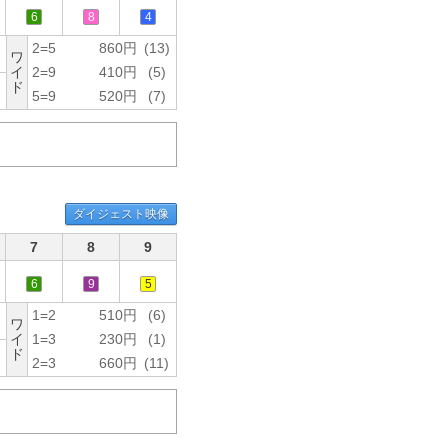
6
8
4
2=5
860円
(13)
ワ
イ
2=9
410円
(5)
ド
5=9
520円
(7)
ダイジェスト映像
7
8
9
6
9
5
1=2
510円
(6)
ワ
イ
1=3
230円
(1)
ド
2=3
660円
(11)