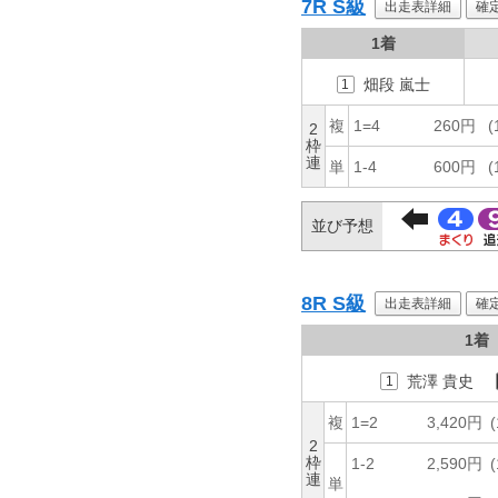
7R
S級
出走表詳細
確
1着
畑段 嵐士
1
複
1=4
260円
(
2
枠
連
単
1-4
600円
(
並び予想
8R
S級
出走表詳細
確
1着
荒澤 貴史
1
複
1=2
3,420円
(
2
枠
1-2
2,590円
(
連
単