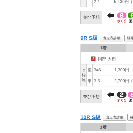
2-1
5,430円
(
並び予想
9R
S級
出走表詳細
確
1着
阿部 大樹
3
複
3=6
1,300円
2
枠
連
単
3-6
2,700円
(
並び予想
10R
S級
出走表詳細
1着