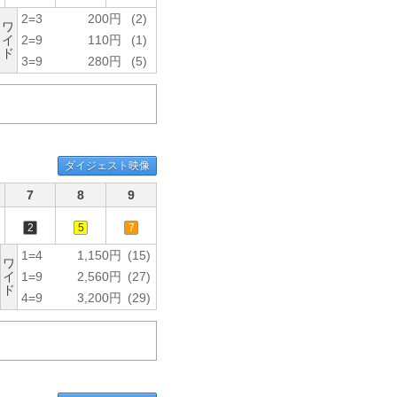
2=3
200円
(2)
ワ
イ
2=9
110円
(1)
ド
3=9
280円
(5)
ダイジェスト映像
7
8
9
2
5
7
1=4
1,150円
(15)
ワ
イ
1=9
2,560円
(27)
ド
4=9
3,200円
(29)