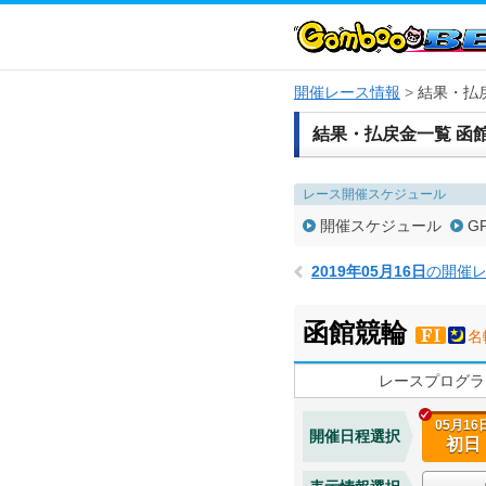
開催レース情報
結果・払
結果・払戻金一覧 函
レース開催スケジュール
開催スケジュール
G
2019年05月16日
の開催
函館競輪
名
レースプログラ
05月16
開催日程選択
初日