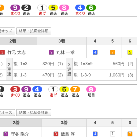
定オッズ
結果・払戻金詳細
2着
3着
4
5
6
竹元 太志
丸林 一孝
3
9
4
7
5
1)
複
1=3
320円
(1)
複
1=3=9
560円
(2)
2
3
車
連
連
勝
2)
単
1-3
470円
(2)
単
1-3-9
1,060円
(3)
定オッズ
結果・払戻金詳細
2着
3着
4
5
6
守谷 陽介
飯島 淳
9
3
4
1
7