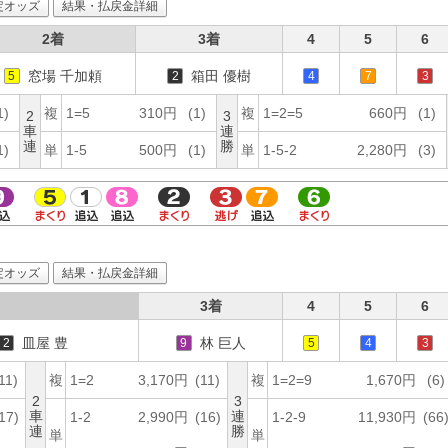
定オッズ
結果・払戻金詳細
2着
3着
4
5
6
窓場 千加頼
箱田 優樹
5
2
4
7
3
1)
複
1=5
310円
(1)
複
1=2=5
660円
(1)
2
3
車
連
連
勝
1)
単
1-5
500円
(1)
単
1-5-2
2,280円
(3)
定オッズ
結果・払戻金詳細
3着
4
5
6
皿屋 豊
林 巨人
2
9
5
4
3
11)
複
1=2
3,170円
(11)
複
1=2=9
1,670円
(6)
2
3
車
連
17)
1-2
2,990円
(16)
1-2-9
11,930円
(66
連
勝
単
単