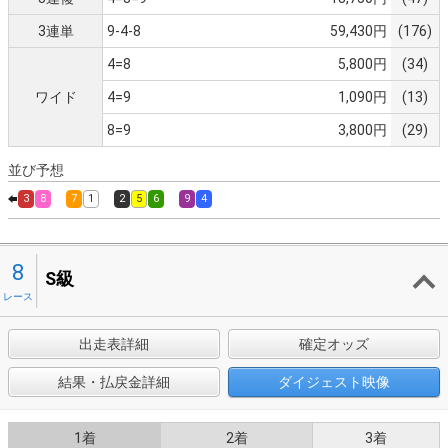
3連単
9-4-8
59,430円
(176)
4=8
5,800円
(34)
ワイド
4=9
1,090円
(13)
8=9
3,800円
(29)
並び予想
3
8
7
1
2
5
6
9
4
8
S級
レース
出走表詳細
確定オッズ
結果・払戻金詳細
ダイジェスト映像
1着
2着
3着