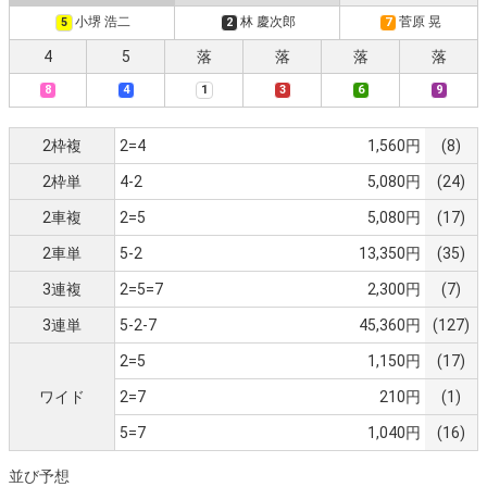
小堺 浩二
林 慶次郎
菅原 晃
5
2
7
4
5
落
落
落
落
8
4
1
3
6
9
2枠複
2=4
1,560円
(8)
2枠単
4-2
5,080円
(24)
2車複
2=5
5,080円
(17)
2車単
5-2
13,350円
(35)
3連複
2=5=7
2,300円
(7)
3連単
5-2-7
45,360円
(127)
2=5
1,150円
(17)
ワイド
2=7
210円
(1)
5=7
1,040円
(16)
並び予想