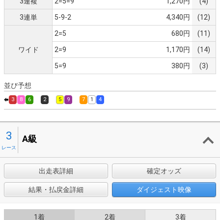
3連複
2=5=9
1,270円
(4)
3連単
5-9-2
4,340円
(12)
2=5
680円
(11)
ワイド
2=9
1,170円
(14)
5=9
380円
(3)
並び予想
3
8
6
2
5
9
7
1
4
3
A級
レース
出走表詳細
確定オッズ
結果・払戻金詳細
ダイジェスト映像
1着
2着
3着