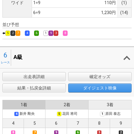
ワイド
1=9
110円
(1)
6=9
1,230円
(14)
並び予想
5
2
7
4
6
1
9
3
8
6
A級
レース
出走表詳細
確定オッズ
結果・払戻金詳細
ダイジェスト映像
1着
2着
3着
新井 剛央
花田 将司
原田 泰志
4
5
1
4
5
6
7
8
9
8
7
9
6
3
2