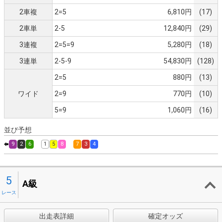
2車複
2=5
6,810円
(17)
2車単
2-5
12,840円
(29)
3連複
2=5=9
5,280円
(18)
3連単
2-5-9
54,830円
(128)
2=5
880円
(13)
ワイド
2=9
770円
(10)
5=9
1,060円
(16)
並び予想
9
2
6
1
5
8
7
3
4
5
A級
レース
出走表詳細
確定オッズ