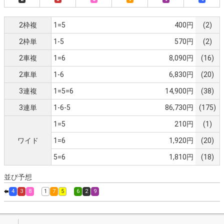
2枠複
1=5
400円
(2)
2枠単
1-5
570円
(2)
2車複
1=6
8,090円
(16)
2車単
1-6
6,830円
(20)
3連複
1=5=6
14,900円
(38)
3連単
1-6-5
86,730円
(175)
1=5
210円
(1)
ワイド
1=6
1,920円
(20)
5=6
1,810円
(18)
並び予想
4
3
8
1
7
5
6
2
9