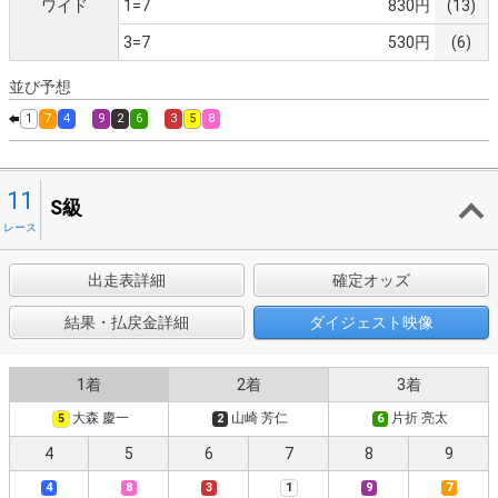
ワイド
1=7
830円
(13)
3=7
530円
(6)
並び予想
1
7
4
9
2
6
3
5
8
11
S級
レース
出走表詳細
確定オッズ
結果・払戻金詳細
ダイジェスト映像
1着
2着
3着
大森 慶一
山崎 芳仁
片折 亮太
5
2
6
4
5
6
7
8
9
4
8
3
1
9
7