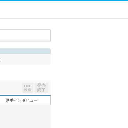
売
発売
LIVE
終了
映像
選手インタビュー