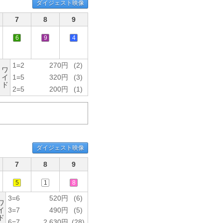
ダイジェスト映像
7
8
9
6
9
4
1=2
270円
(2)
ワ
イ
1=5
320円
(3)
ド
2=5
200円
(1)
ダイジェスト映像
7
8
9
5
1
8
3=6
520円
(6)
ワ
イ
3=7
490円
(5)
ド
6=7
2,630円
(28)