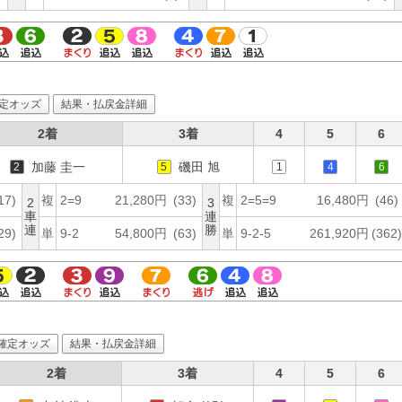
定オッズ
結果・払戻金詳細
2着
3着
4
5
6
加藤 圭一
磯田 旭
2
5
1
4
6
17)
複
2=9
21,280円
(33)
複
2=5=9
16,480円
(46)
2
3
車
連
連
勝
29)
単
9-2
54,800円
(63)
単
9-2-5
261,920円
(362)
確定オッズ
結果・払戻金詳細
2着
3着
4
5
6