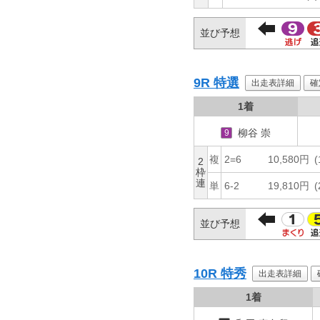
並び予想
9R
特選
出走表詳細
確
1着
柳谷 崇
9
複
2=6
10,580円
(
2
枠
連
単
6-2
19,810円
(
並び予想
10R
特秀
出走表詳細
1着