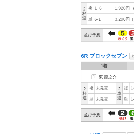
複
1=6
1,920円
2
枠
連
単
6-1
3,290円
(
並び予想
6R
ブロックセブン
1着
東 龍之介
1
複
未発売
複
1
2
2
枠
車
連
連
単
未発売
単
1
並び予想