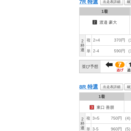
7R
特選
出走表詳細
確
1着
渡邉 豪大
2
複
2=4
370円
(
2
枠
連
単
2-4
590円
(
並び予想
8R
特選
出走表詳細
確
1着
東口 善朋
3
複
3=5
750円
(4)
2
枠
連
単
3-5
960円
(5)