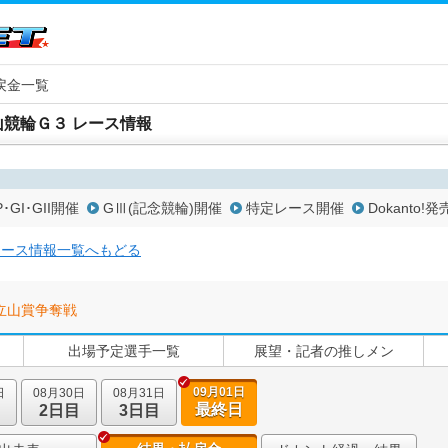
戻金一覧
山競輪Ｇ３ レース情報
P･GI･GII開催
GⅢ(記念競輪)開催
特定レース開催
Dokanto!発
レース情報一覧へもどる
立山賞争奪戦
出場予定選手一覧
展望・記者の推しメン
09月01日
日
08月30日
08月31日
最終日
2日目
3日目