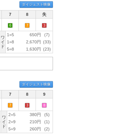
ダイジェスト映像
7
8
失
6
7
3
1=5
650円
(7)
ワ
イ
1=8
2,670円
(33)
ド
5=8
1,630円
(23)
ダイジェスト映像
7
8
9
7
3
8
2=5
380円
(5)
ワ
イ
2=9
210円
(1)
ド
5=9
260円
(2)