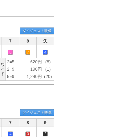
ダイジェスト映像
7
8
失
8
7
4
2=5
620円
(8)
ワ
イ
2=9
190円
(1)
ド
5=9
1,240円
(20)
ダイジェスト映像
7
8
9
4
3
2