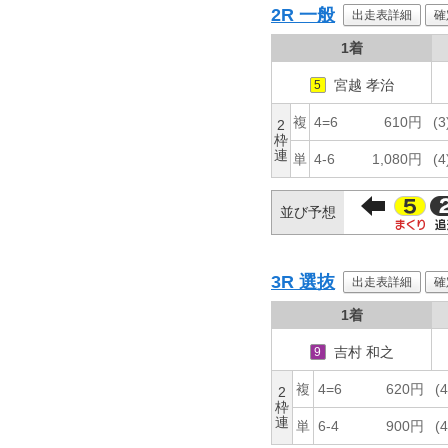
2R
一般
出走表詳細
確
1着
宮越 孝治
5
複
4=6
610円
(3
2
枠
連
単
4-6
1,080円
(4
並び予想
3R
選抜
出走表詳細
確
1着
吉村 和之
9
複
4=6
620円
(4
2
枠
連
単
6-4
900円
(4