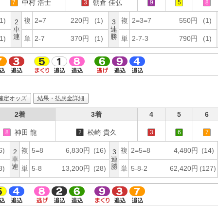
中村 浩士
朝倉 佳弘
7
3
9
5
8
1)
複
2=7
220円
(1)
複
2=3=7
550円
(1)
2
3
車
連
連
勝
1)
単
2-7
370円
(1)
単
2-7-3
790円
(1)
確定オッズ
結果・払戻金詳細
2着
3着
4
5
6
神田 龍
松崎 貴久
8
2
3
6
7
6)
複
5=8
6,830円
(16)
複
2=5=8
4,480円
(14)
2
3
車
連
連
勝
8)
単
5-8
13,200円
(28)
単
5-8-2
62,420円
(127)