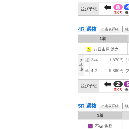
並び予想
4R
選抜
出走表詳細
確
1着
八日市屋 浩之
5
複
2=4
1,870円
(
2
枠
連
単
4-2
9,360円
(
並び予想
5R
選抜
出走表詳細
確
1着
不破 将登
9