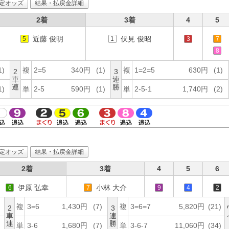
定オッズ
結果・払戻金詳細
2着
3着
4
5
近藤 俊明
伏見 俊昭
5
1
3
7
8
1)
複
2=5
340円
(1)
複
1=2=5
630円
(1)
2
3
車
連
連
勝
1)
単
2-5
590円
(1)
単
2-5-1
1,740円
(2)
定オッズ
結果・払戻金詳細
2着
3着
4
5
6
伊原 弘幸
小林 大介
6
7
9
4
2
複
3=6
1,430円
(7)
複
3=6=7
5,820円
(21)
2
3
車
連
連
勝
単
3-6
1,680円
(7)
単
3-6-7
11,060円
(34)