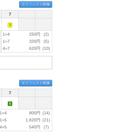
ダイジェスト映像
7
5
1=4
250円
(2)
1=7
320円
(5)
4=7
620円
(10)
ダイジェスト映像
7
6
1=4
800円
(14)
1=5
1,820円
(21)
4=5
540円
(7)