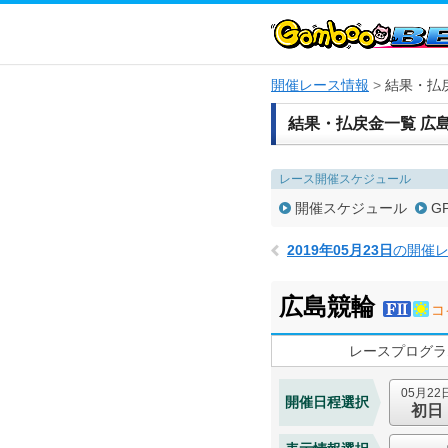
開催レース情報
結果・払
結果・払戻金一覧 広
レース開催スケジュール
開催スケジュール
G
2019年05月23日
の開催
広島競輪
コ
レースプログラ
05月22
開催日程選択
初日