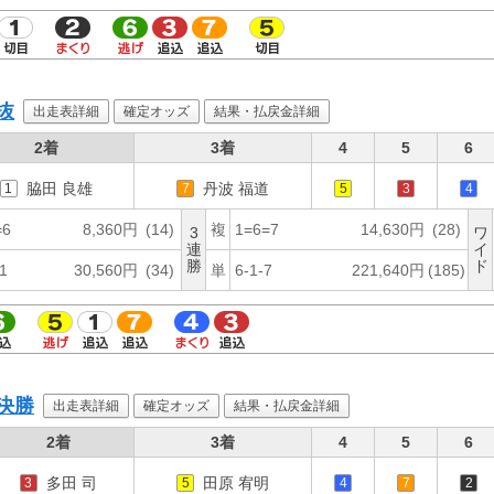
抜
出走表詳細
確定オッズ
結果・払戻金詳細
2着
3着
4
5
6
脇田 良雄
丹波 福道
1
7
5
3
4
=6
8,360円
(14)
複
1=6=7
14,630円
(28)
3
ワ
連
イ
勝
ド
1
30,560円
(34)
単
6-1-7
221,640円
(185)
決勝
出走表詳細
確定オッズ
結果・払戻金詳細
2着
3着
4
5
6
多田 司
田原 宥明
3
5
4
7
2