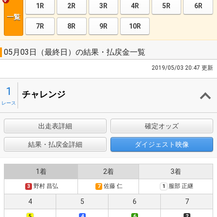
1R
2R
3R
4R
5R
6R
一覧
7R
8R
9R
10R
05月03日（最終日）の結果・払戻金一覧
2019/05/03 20:47 更新
1
チャレンジ
レース
出走表詳細
確定オッズ
結果・払戻金詳細
ダイジェスト映像
1着
2着
3着
野村 昌弘
佐藤 仁
服部 正継
3
7
1
4
5
6
7
5
4
6
2