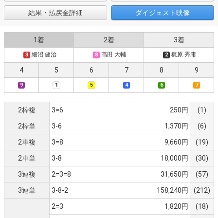
結果・払戻金詳細
ダイジェスト映像
1着
2着
3着
細沼 健治
高田 大輔
梶原 秀庸
3
8
2
4
5
6
7
8
9
9
1
5
4
6
7
2枠複
3=6
250円
(1)
2枠単
3-6
1,370円
(6)
2車複
3=8
9,660円
(19)
2車単
3-8
18,000円
(30)
3連複
2=3=8
31,650円
(57)
3連単
3-8-2
158,240円
(212)
2=3
1,820円
(18)