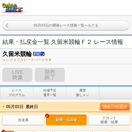
05月03日の開催レース情報一覧へもどる
結果・払戻金一覧 久留米競輪Ｆ２ レース情報
久留米競輪
エンジョイスピードパークＮＲ
LIVE
発売
映像
終了
レース
出場予定
展望
プログラム
選手一覧
推しメン
05月03日
最終日
開催日程選択
ドカント
出走表
結果・払戻金
経過・結果