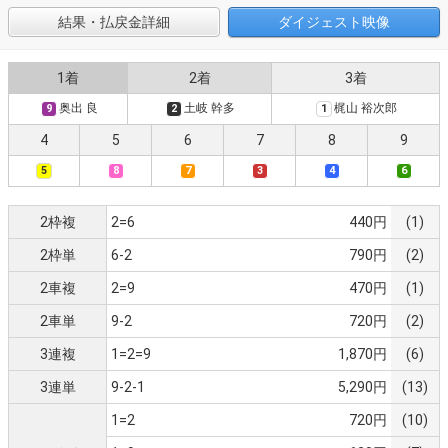
結果・払戻金詳細
ダイジェスト映像
1着
2着
3着
奥出 良
土岐 幹多
梶山 裕次郎
9
2
1
4
5
6
7
8
9
5
8
7
3
4
6
2枠複
2=6
440円
(1)
2枠単
6-2
790円
(2)
2車複
2=9
470円
(1)
2車単
9-2
720円
(2)
3連複
1=2=9
1,870円
(6)
3連単
9-2-1
5,290円
(13)
1=2
720円
(10)