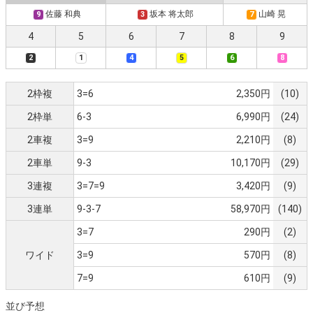
佐藤 和典
坂本 将太郎
山崎 晃
9
3
7
4
5
6
7
8
9
2
1
4
5
6
8
2枠複
3=6
2,350円
(10)
2枠単
6-3
6,990円
(24)
2車複
3=9
2,210円
(8)
2車単
9-3
10,170円
(29)
3連複
3=7=9
3,420円
(9)
3連単
9-3-7
58,970円
(140)
3=7
290円
(2)
ワイド
3=9
570円
(8)
7=9
610円
(9)
並び予想