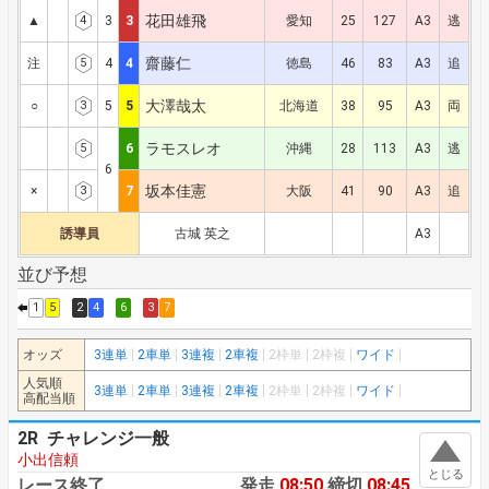
花田雄飛
▲
4
3
3
愛知
25
127
A3
逃
齋藤仁
注
5
4
4
徳島
46
83
A3
追
大澤哉太
○
3
5
5
北海道
38
95
A3
両
ラモスレオ
5
6
沖縄
28
113
A3
逃
6
坂本佳憲
×
3
7
大阪
41
90
A3
追
誘導員
古城 英之
A3
並び予想
1
5
2
4
6
3
7
オッズ
3連単
2車単
3連複
2車複
2枠単
2枠複
ワイド
人気順
3連単
2車単
3連複
2車複
2枠単
2枠複
ワイド
高配当順
2R
チャレンジ一般
小出信頼
レース終了
発走
08:50
締切
08:45