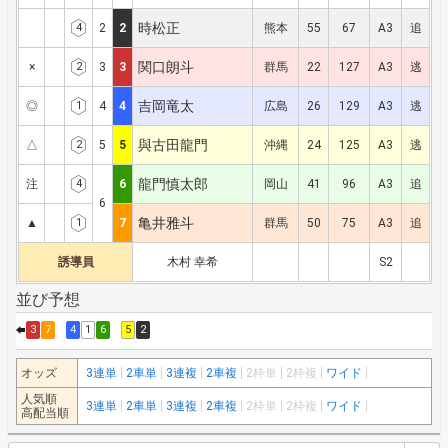
時松正
4
2
2
熊本
55
67
A3
追
関口朗斗
×
2
3
3
群馬
22
127
A3
逃
吉岡竜太
◎
1
4
4
広島
26
129
A3
逃
與古田龍門
△
2
5
5
沖縄
24
125
A3
逃
龍門慎太郎
注
4
6
岡山
41
96
A3
追
6
亀井雅斗
▲
1
7
群馬
50
75
A3
追
誘導員
木村 幸希
S2
並び予想
3
7
4
1
6
5
2
オッズ
3連単
2車単
3連複
2車複
2枠単
2枠複
ワイド
人気順
3連単
2車単
3連複
2車複
2枠単
2枠複
ワイド
高配当順