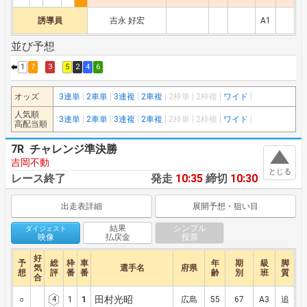
誘導員
吉永 好宏
A1
並び予想
1
7
3
5
2
4
6
オッズ
3連単
2車単
3連複
2車複
2枠単
2枠複
ワイド
人気順
3連単
2車単
3連複
2車複
2枠単
2枠複
ワイド
高配当順
7R
チャレンジ準決勝
吉岡不動
レース終了
発走
10:35
締切
10:30
出走表詳細
展開予想・狙い目
結果
シンプル
ダイジェスト
映像
払戻金
投票
好
予
総
枠
車
年
期
級
脚
気
選手名
府県
想
評
番
番
齢
別
班
質
合
田村光昭
○
4
1
1
広島
55
67
A3
追