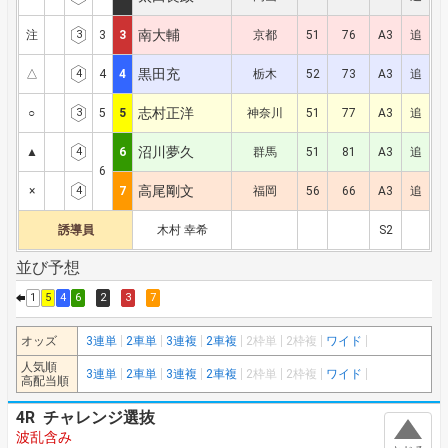
南大輔
注
3
3
3
京都
51
76
A3
追
黒田充
△
4
4
4
栃木
52
73
A3
追
志村正洋
○
3
5
5
神奈川
51
77
A3
追
沼川夢久
▲
4
6
群馬
51
81
A3
追
6
高尾剛文
×
4
7
福岡
56
66
A3
追
誘導員
木村 幸希
S2
並び予想
1
5
4
6
2
3
7
オッズ
3連単
2車単
3連複
2車複
2枠単
2枠複
ワイド
人気順
3連単
2車単
3連複
2車複
2枠単
2枠複
ワイド
高配当順
4R
チャレンジ選抜
波乱含み