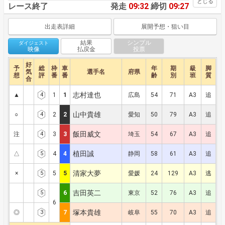
レース終了
発走
09:32
締切
09:27
出走表詳細
展開予想・狙い目
結果
シンプル
ダイジェスト
映像
払戻金
投票
好
予
総
枠
車
年
期
級
脚
気
選手名
府県
想
評
番
番
齢
別
班
質
合
志村達也
▲
4
1
1
広島
54
71
A3
追
山中貴雄
○
4
2
2
愛知
50
79
A3
追
飯田威文
注
4
3
3
埼玉
54
67
A3
追
植田誠
△
5
4
4
静岡
58
61
A3
追
清家大夢
×
5
5
5
愛媛
24
129
A3
逃
吉田英二
5
6
東京
52
76
A3
追
6
塚本貴雄
◎
3
7
岐阜
55
70
A3
追