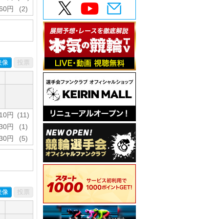
60円
(2)
映像
投票
10円
(11)
30円
(1)
30円
(5)
映像
投票