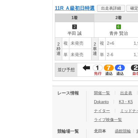
11R
Ａ級初日特選
出走表詳細
確
1着
2着
2
6
半田 誠
青井 賢治
複
未発売
複
2=6
1
2
2
枠
車
連
連
単
未発売
単
2-6
1
並び予想
レース情報
開催一覧
出走表
Dokanto
K3・K5
ナイター
ミッドナ
ライブ映像一覧
競輪場一覧
北日本
函館競輪