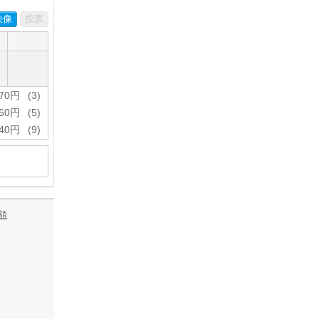
映像
投票
70円
(3)
60円
(5)
40円
(9)
額