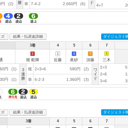
勝
ド
0円
(2)
単
7-4-2
2,660円
(6)
4=7
2
ッズ
結果・払戻金詳細
ダイジェスト
3着
4
5
6
7
3
1
4
7
5
通
堀 航輝
近藤
眞砂
須藤
三木
2=3
5
160円
(1)
複
2=3=6
580円
(2)
3
ワ
連
イ
2=6
1
勝
ド
230円
(1)
単
6-2-3
1,360円
(3)
3=6
3
ッズ
結果・払戻金詳細
ダイジェスト
3着
4
5
6
7