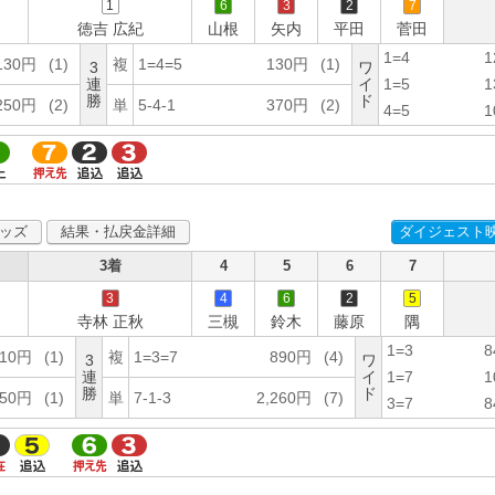
1
6
3
2
7
徳吉 広紀
山根
矢内
平田
菅田
1=4
1
130円
(1)
複
1=4=5
130円
(1)
3
ワ
連
イ
1=5
1
勝
ド
250円
(2)
単
5-4-1
370円
(2)
4=5
1
ッズ
結果・払戻金詳細
ダイジェスト
3着
4
5
6
7
3
4
6
2
5
寺林 正秋
三槻
鈴木
藤原
隅
1=3
8
110円
(1)
複
1=3=7
890円
(4)
3
ワ
連
イ
1=7
1
勝
ド
150円
(1)
単
7-1-3
2,260円
(7)
3=7
8