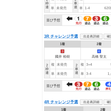
枠
車
連
連
単
未発売
単
1-4
62
並び予想
3R
チャレンジ予選
出走表詳細
確
1着
2着
3
4
國井 裕樹
高橋 聖太
複
未発売
複
3=4
2
2
枠
車
連
連
単
未発売
単
3-4
1
並び予想
4R
チャレンジ予選
出走表詳細
確
1着
2着