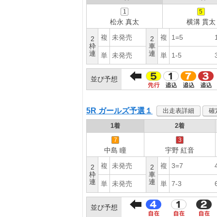
1
5
松永 真太
横溝 貫太
複
未発売
複
1=5
2
2
枠
車
連
連
単
未発売
単
1-5
並び予想
5R
ガールズ予選１
出走表詳細
確
1着
2着
7
3
中島 瞳
宇野 紅音
複
未発売
複
3=7
2
2
枠
車
連
連
単
未発売
単
7-3
並び予想