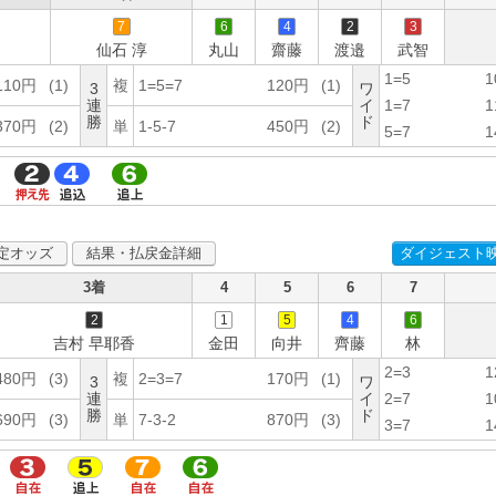
7
6
4
2
3
仙石 淳
丸山
齋藤
渡邉
武智
1=5
1
110円
(1)
複
1=5=7
120円
(1)
3
ワ
連
イ
1=7
1
勝
ド
370円
(2)
単
1-5-7
450円
(2)
5=7
1
定オッズ
結果・払戻金詳細
ダイジェスト
3着
4
5
6
7
2
1
5
4
6
吉村 早耶香
金田
向井
齊藤
林
2=3
1
480円
(3)
複
2=3=7
170円
(1)
3
ワ
連
イ
2=7
1
勝
ド
690円
(3)
単
7-3-2
870円
(3)
3=7
1