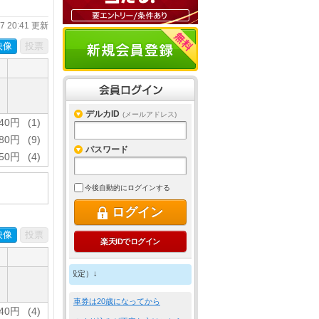
07 20:41 更新
映像
投票
デルカID
(メールアドレス)
40円
(1)
80円
(9)
パスワード
50円
(4)
今後自動的にログインする
ログイン
映像
投票
楽天IDでログイン
↓ 車券は 20 歳になってから ↓ ↓ のめ
車券は20歳になってから
40円
(4)