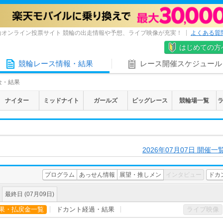
輪オンライン投票サイト 競輪の出走情報や予想、ライブ映像が充実！
よくある質
はじめての方
競輪レース情報・結果
レース開催スケジュール
戻金・結果
ナイター
ミッドナイト
ガールズ
ビッグレース
競輪場一覧
2026年07月07日 開催
プログラム
あっせん情報
展望・推しメン
インタビュー
ドカ
最終日
(07月09日)
果・払戻金一覧
ドカント経過・結果
ライブ映像