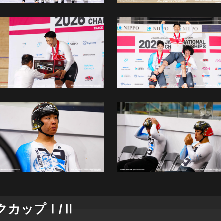
クカップⅠ/Ⅱ