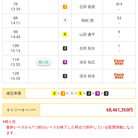
7R
419
7
志田 龍星
13:39
-
8R
53
1
岡村 潤
14:11
-
9R
9
5
山田 庸平
14:43
-
10R
1
2
吉田 拓矢
15:19
-
11R
残り目
9
深谷 知広
15:55
12R
2
清水 裕友
16:35
確定車番
>
>
>
>
>
>
5
7
1
5
2
9
2
68,461,350円
キャリーオーバー
※残り目
最終レースから1つ前のレースが終了した時点で的中している投票情報になり
ます。