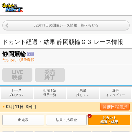
02月11日の開催レース情報一覧へもどる
ドカント経過・結果 静岡競輪Ｇ３ レース情報
静岡競輪
たちあおい賞争奪戦
LIVE
発売
映像
終了
レース
出場予定
展望
選手
プログラム
選手一覧
推しメン
インタビュー
02月11日
3日目
開催日程選択
ドカント
出走表
結果・払戻金
経過・結果