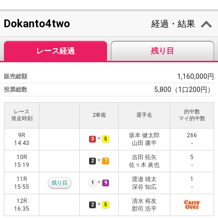
Dokanto4two
経過・結果
レース経過
残り目
1,160,000円
販売総額
5,800（1口200円）
投票総数
レース
的中数
2車複
選手名
発走時刻
マイ的中数
9R
坂本 健太郎
266
=
3
5
14:43
山田 庸平
-
10R
吉田 拓矢
5
=
2
7
15:19
佐々木 眞也
-
11R
渡邉 雄太
1
=
残り目
1
9
15:55
深谷 知広
-
12R
清水 裕友
=
2
5
16:35
郡司 浩平