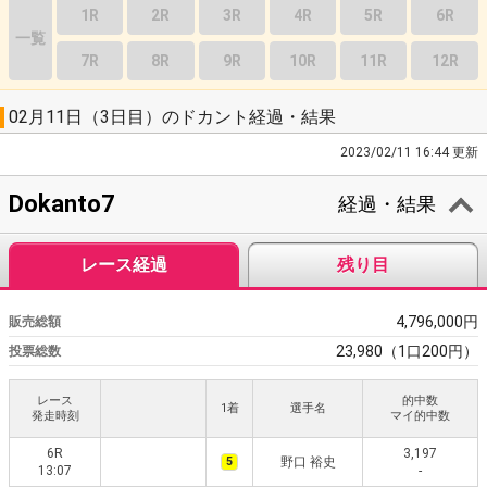
1R
2R
3R
4R
5R
6R
一覧
7R
8R
9R
10R
11R
12R
02月11日（3日目）のドカント経過・結果
2023/02/11 16:44 更新
Dokanto7
経過・結果
レース経過
残り目
4,796,000円
販売総額
23,980（1口200円）
投票総数
レース
的中数
1着
選手名
発走時刻
マイ的中数
6R
3,197
5
野口 裕史
13:07
-