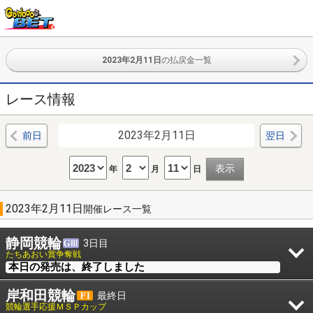
2023年2月11日
の払戻金一覧
レース情報
2023年2月11日
前日
翌日
年
月
日
2023年2月11日
開催レース一覧
静岡競輪
3日目
たちあおい賞争奪戦
本日の発売は、終了しました
岸和田競輪
最終日
競輪選手応援ＭＳＰカップ