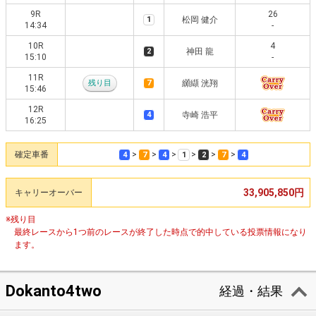
9R
26
1
松岡 健介
14:34
-
10R
4
2
神田 龍
15:10
-
11R
残り目
7
纐纈 洸翔
15:46
12R
4
寺崎 浩平
16:25
確定車番
>
>
>
>
>
>
4
7
4
1
2
7
4
33,905,850円
キャリーオーバー
※残り目
最終レースから1つ前のレースが終了した時点で的中している投票情報になり
ます。
Dokanto4two
経過・結果