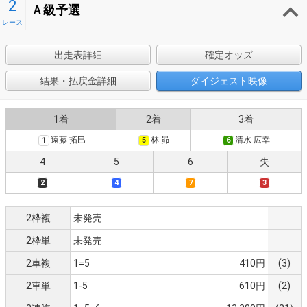
2
Ａ級予選
レース
出走表詳細
確定オッズ
結果・払戻金詳細
ダイジェスト映像
1着
2着
3着
遠藤 拓巳
林 昴
清水 広幸
1
5
6
4
5
6
失
2
4
7
3
2枠複
未発売
2枠単
未発売
2車複
1=5
410円
(3)
2車単
1-5
610円
(2)