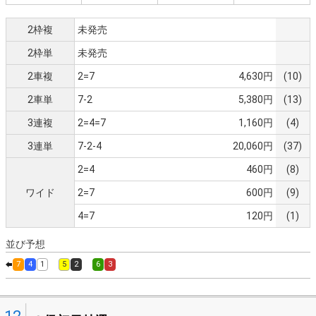
2枠複
未発売
2枠単
未発売
2車複
2=7
4,630円
(10)
2車単
7-2
5,380円
(13)
3連複
2=4=7
1,160円
(4)
3連単
7-2-4
20,060円
(37)
2=4
460円
(8)
ワイド
2=7
600円
(9)
4=7
120円
(1)
並び予想
7
4
1
5
2
6
3