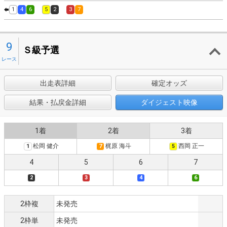
1
4
6
5
2
3
7
9
Ｓ級予選
レース
出走表詳細
確定オッズ
結果・払戻金詳細
ダイジェスト映像
1着
2着
3着
松岡 健介
梶原 海斗
西岡 正一
1
7
5
4
5
6
7
2
3
4
6
2枠複
未発売
2枠単
未発売