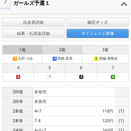
7
ガールズ予選１
レース
出走表詳細
確定オッズ
結果・払戻金詳細
ダイジェスト映像
1着
2着
3着
太田 りゆ
當銘 直美
西脇 美唯奈
7
4
5
4
5
6
7
3
1
2
6
2枠複
未発売
2枠単
未発売
2車複
4=7
110円
(1)
2車単
7-4
120円
(1)
3連複
4=5=7
160円
(1)