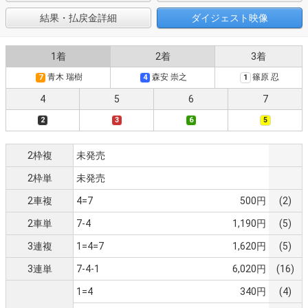
結果・払戻金詳細
ダイジェスト映像
1着
2着
3着
青木 瑞樹
森安 崇之
篠原 忍
7
4
1
4
5
6
7
2
3
6
5
2枠複
未発売
2枠単
未発売
2車複
4=7
500円
(2)
2車単
7-4
1,190円
(5)
3連複
1=4=7
1,620円
(5)
3連単
7-4-1
6,020円
(16)
1=4
340円
(4)