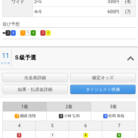
ワイド
2=5
330円
(4)
4=5
600円
(7)
並び予想
2
4
7
1
6
3
5
11
Ｓ級予選
レース
出走表詳細
確定オッズ
結果・払戻金詳細
ダイジェスト映像
1着
2着
3着
纐纈 洸翔
小林 弘和
松岡 篤哉
7
2
4
4
5
6
7
3
1
5
6