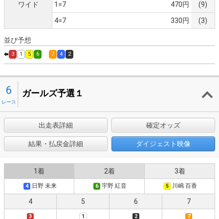
ワイド
1=7
470円
(9)
4=7
330円
(3)
並び予想
3
1
5
6
7
4
2
6
ガールズ予選１
レース
出走表詳細
確定オッズ
結果・払戻金詳細
ダイジェスト映像
1着
2着
3着
日野 未来
宇野 紅音
川嶋 百香
4
6
5
4
5
6
7
3
1
2
7