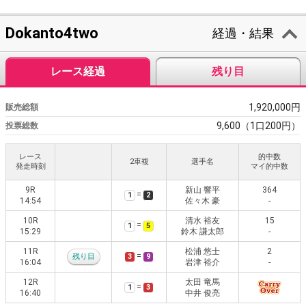
Dokanto4two
経過・結果
レース経過
残り目
1,920,000円
販売総額
9,600（1口200円）
投票総数
レース
的中数
2車複
選手名
発走時刻
マイ的中数
9R
新山 響平
364
=
1
2
14:54
佐々木 豪
-
10R
清水 裕友
15
=
1
5
15:29
鈴木 謙太郎
-
11R
松浦 悠士
2
=
残り目
3
9
16:04
岩津 裕介
-
12R
太田 竜馬
=
1
3
16:40
中井 俊亮