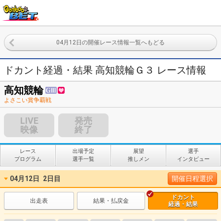
04月12日の開催レース情報一覧へもどる
ドカント経過・結果 高知競輪Ｇ３ レース情報
高知競輪
よさこい賞争覇戦
LIVE
発売
映像
終了
レース
出場予定
展望
選手
プログラム
選手一覧
推しメン
インタビュー
04月12日
2日目
開催日程選択
ドカント
出走表
結果・払戻金
経過・結果