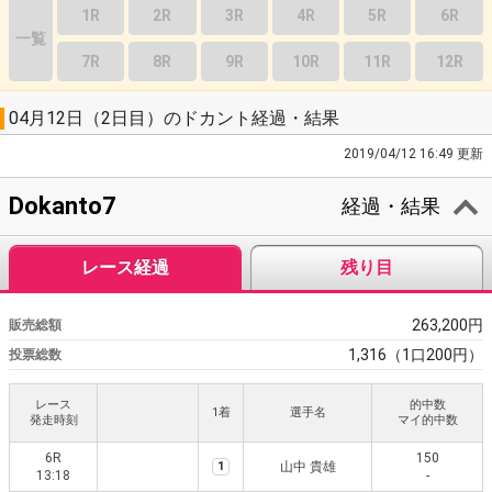
1R
2R
3R
4R
5R
6R
一覧
7R
8R
9R
10R
11R
12R
04月12日（2日目）のドカント経過・結果
2019/04/12 16:49 更新
Dokanto7
経過・結果
レース経過
残り目
263,200円
販売総額
1,316（1口200円）
投票総数
レース
的中数
1着
選手名
発走時刻
マイ的中数
6R
150
1
山中 貴雄
13:18
-