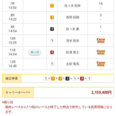
7R
16
7
佐々木 則幸
13:50
-
8R
3
7
西岡 拓朗
14:22
-
9R
1
2
佐々木 豪
14:54
-
10R
1
清水 裕友
15:29
11R
残り目
3
松浦 悠士
16:04
12R
1
太田 竜馬
16:40
確定車番
>
>
>
>
>
>
1
7
7
2
1
3
1
2,159,400円
キャリーオーバー
※残り目
最終レースから1つ前のレースが終了した時点で的中している投票情報になり
ます。