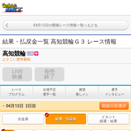
04月12日の開催レース情報一覧へもどる
結果・払戻金一覧 高知競輪Ｇ３ レース情報
高知競輪
よさこい賞争覇戦
LIVE
発売
映像
終了
レース
出場予定
展望
選手
プログラム
選手一覧
推しメン
インタビュー
04月12日
2日目
開催日程選択
ドカント
出走表
結果・払戻金
経過・結果