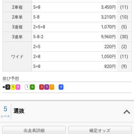
2車複
5=8
3,450円
(11)
2車単
5-8
3,210円
(10)
3連複
2=5=8
1,070円
(5)
3連単
5-8-2
9,960円
(30)
2=5
220円
(2)
ワイド
2=8
1,050円
(11)
5=8
820円
(9)
並び予想
2
5
8
1
6
3
9
7
4
5
選抜
レース
出走表詳細
確定オッズ