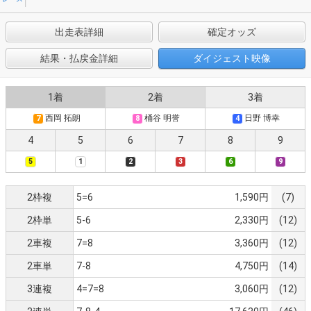
出走表詳細
確定オッズ
結果・払戻金詳細
ダイジェスト映像
1着
2着
3着
西岡 拓朗
桶谷 明誉
日野 博幸
7
8
4
4
5
6
7
8
9
5
1
2
3
6
9
2枠複
5=6
1,590円
(7)
2枠単
5-6
2,330円
(12)
2車複
7=8
3,360円
(12)
2車単
7-8
4,750円
(14)
3連複
4=7=8
3,060円
(12)