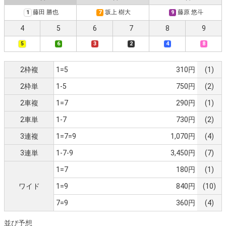
藤田 勝也
坂上 樹大
藤原 悠斗
1
7
9
4
5
6
7
8
9
5
6
3
2
4
8
2枠複
1=5
310円
(1)
2枠単
1-5
750円
(2)
2車複
1=7
290円
(1)
2車単
1-7
730円
(2)
3連複
1=7=9
1,070円
(4)
3連単
1-7-9
3,450円
(7)
1=7
180円
(1)
ワイド
1=9
840円
(10)
7=9
360円
(4)
並び予想