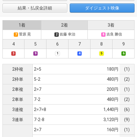
結果・払戻金詳細
ダイジェスト映像
1着
2着
3着
菅原 晃
佐藤 幸治
吉良 勝信
7
2
8
4
5
6
7
8
9
3
9
1
4
5
6
2枠複
2=5
180円
(1)
2枠単
5-2
480円
(2)
2車複
2=7
200円
(1)
2車単
7-2
480円
(2)
3連複
2=7=8
1,440円
(6)
3連単
7-2-8
3,120円
(9)
2=7
160円
(1)