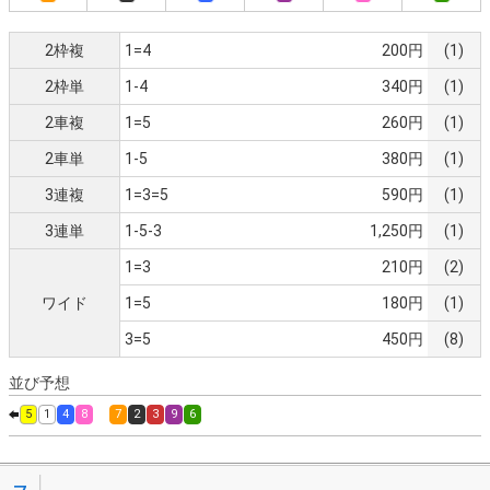
2枠複
1=4
200円
(1)
2枠単
1-4
340円
(1)
2車複
1=5
260円
(1)
2車単
1-5
380円
(1)
3連複
1=3=5
590円
(1)
3連単
1-5-3
1,250円
(1)
1=3
210円
(2)
ワイド
1=5
180円
(1)
3=5
450円
(8)
並び予想
5
1
4
8
7
2
3
9
6