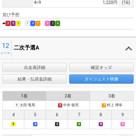
4=9
1,220円
(16)
並び予想
3
9
5
1
4
7
8
2
6
12
二次予選A
レース
出走表詳細
確定オッズ
結果・払戻金詳細
ダイジェスト映像
1着
2着
3着
太田 竜馬
中井 俊亮
村上 博幸
1
3
7
4
5
6
7
8
9
5
4
2
6
9
8