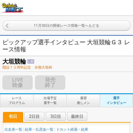
11月30日の開催レース情報一覧へもどる
ピックアップ選手インタビュー 大垣競輪Ｇ３ レ
ース情報
大垣競輪
開設７２周年記念 水都大垣杯
LIVE
発売
映像
終了
レース
出場予定
展望
選手
プログラム
選手一覧
推しメン
インタビュー
初日
2日目
3日目
最終日
出走表一覧
結果・払戻金一覧
ドカント経過・結果