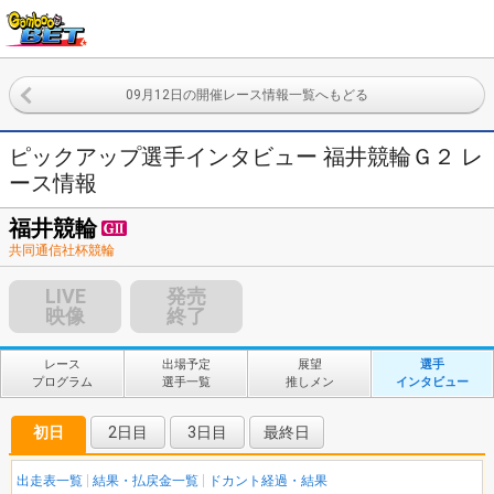
09月12日の開催レース情報一覧へもどる
ピックアップ選手インタビュー 福井競輪Ｇ２ レ
ース情報
福井競輪
共同通信社杯競輪
LIVE
発売
映像
終了
レース
出場予定
展望
選手
プログラム
選手一覧
推しメン
インタビュー
初日
2日目
3日目
最終日
出走表一覧
結果・払戻金一覧
ドカント経過・結果