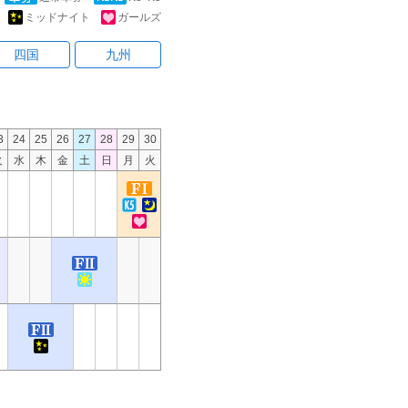
ミッドナイト
ガールズ
四国
九州
3
24
25
26
27
28
29
30
火
水
木
金
土
日
月
火