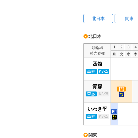
北日本
関東
北日本
1
2
3
4
競輪場
発売券種
月
火
水
木
函館
青森
いわき平
関東