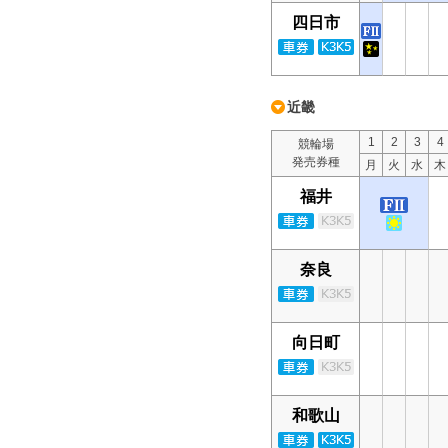
四日市
近畿
1
2
3
4
競輪場
発売券種
月
火
水
木
福井
奈良
向日町
和歌山