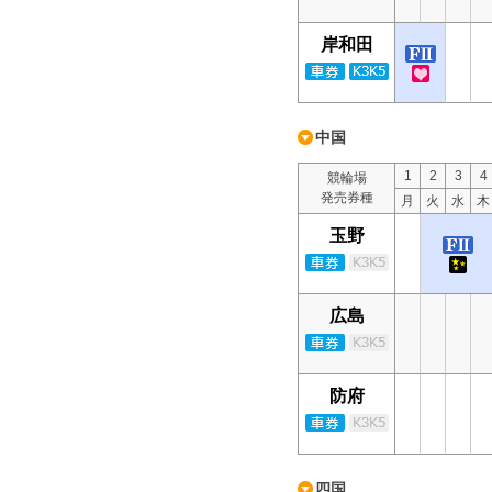
岸和田
中国
1
2
3
4
競輪場
発売券種
月
火
水
木
玉野
広島
防府
四国