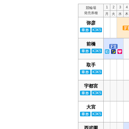
1
2
3
4
競輪場
発売券種
月
火
水
木
弥彦
前橋
取手
宇都宮
大宮
西武園