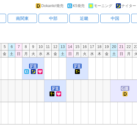
Dokanto!発売
K5発売
モーニング
ナイター
南関東
中部
近畿
中国
5
6
7
8
9
10
11
12
13
14
15
16
17
18
19
20
21
22
2
金
土
日
月
火
水
木
金
土
日
月
火
水
木
金
土
日
月