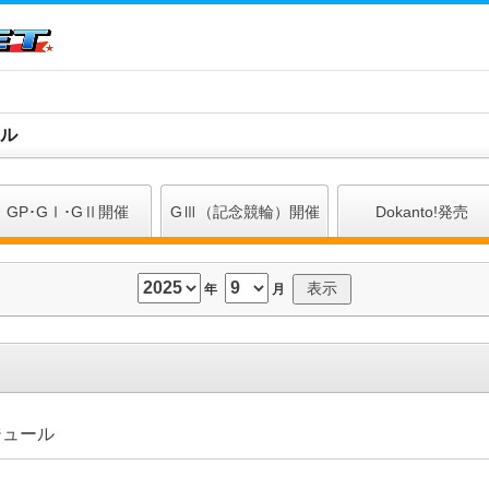
ル
GP･GⅠ･GⅡ開催
GⅢ（記念競輪）開催
Dokanto!発売
年
月
ジュール