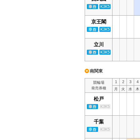
京王閣
立川
南関東
1
2
3
4
競輪場
発売券種
月
火
水
木
松戸
千葉