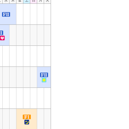
火
水
木
金
土
日
月
火